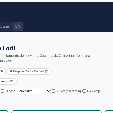
Guias
EN
 Lodi
Departamento de Servicios Sociales de California. Compara
precios.
19
)
🎒
Despues De La Escuela
(
1
)
entro
(
21
)
Bilingual
Currently accepting
TK/K prep