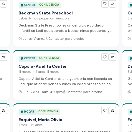
🤍
⚖️
⚖️
CON LICENCIA
🏠
CENTER

Beckman State Preschool
C
Bebes, Ninos pequenos, Preescolar
2 
Beckman State Preschool es un centro de cuidado
Ca
infantil en Lodi que atiende a bebes, ninos pequenos y
en
ro
preescolares en un ambiente seguro y amoroso. El
so
🕐
Lunes-Viernes
💰
Contactar para precios
🕐
programa ofrece actividades educativas y recreativas
pr
disenadas para apoyar el desarrollo infantil temprano
6p
con cuidado personalizado.
🤍
⚖️
⚖️
CON LICENCIA
🏠
CENTER

Capslo-Adelita Center
D
11 meses – 4 anos 11 meses
Be
ue
Capslo-Adelita Center es una guarderia con licencia en
Gu
n
Lodi que atiende bebes y ninos en edad preescolar, con
pe
horarios flexibles de tiempo completo y medio tiempo, y
La
🕐
Lun-Vie 5:00am-4:30pm
💰
Contactar para precios
💰
apoyo bilingue en ingles y espanol.
es
pe
🤍
⚖️
⚖️
CON LICENCIA
🏠
HOGAR

Esquivel, Maria Olivia
Fe
1 mes – 12 anos
2 