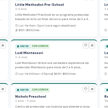
Little Methodist Pre-School
L
2-4 anos
3 
Little Methodist Preschool es un programa preescolar
He
basado en la fe, sin fines de lucro, para ninos de 2 a 4
ni
anos con opciones de horarios flexibles. Las clases
pa
🕐
Lun-Vie 9am-12pm (varia segun edad/clase)
enfatizan el aprendizaje a traves del juego, habilidades
in
💰
$150–$500/mes
🕐
e a
sociales y valores cristianos en una comunidad amorosa
y 
d
y acogedora.
pr
🤍
⚖️
⚖️
CON LICENCIA
🏠
CENTER

Lodi Montessori
L
2–6 anos
Be
Lodi Montessori ofrece una verdadera experiencia de
Au
preescolar Montessori para ninos de 2 a 6 anos,
en
e
combinando academics desafiantes con desarrollo
6:
🕐
Lun-Vie 8:00am–3:15pm
💰
$695–$850/mes
🕐
personal en un ambiente seguro y espacioso. Tu hijo
in
desarrolla habilidades de autocuidado y preparacion
academica para los grados primarios mientras explora
y aprende en una atmosfera amorosa.
🤍
⚖️
⚖️
CON LICENCIA
🏠
CENTER

Nichols Preschool
R
2 anos – 5 anos
To
Centro de preescolar con licencia que atiende a ninos
Un