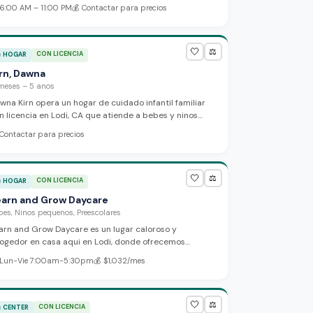
celente historial de cumplimiento. Abierto desde las
6:00 AM – 11:00 PM
💰
Contactar para precios
imeras horas de la manana hasta las noches para
rarios flexibles de las familias.
🤍
⚖️
CON LICENCIA

HOGAR
rn, Dawna
meses – 5 anos
wna Kirn opera un hogar de cuidado infantil familiar
n licencia en Lodi, CA que atiende a bebes y ninos
sta 5 anos de edad, con capacidad para hasta 14
Contactar para precios
nos. Nota: Inspecciones recientes han senalado
eocupaciones de seguridad, incluyendo espacios en
 documentacion y un incidente confirmado que
volucro lesiones a menores.
🤍
⚖️
CON LICENCIA

HOGAR
earn and Grow Daycare
bes, Ninos pequenos, Preescolares
arn and Grow Daycare es un lugar caloroso y
ogedor en casa aqui en Lodi, donde ofrecemos
idado basado en juego para bebes, ninos pequenos y
Lun-Vie 7:00am-5:30pm
💰
$1,032/mes
eescolares. Nuestra proveedora experimentada se
dica a crear un ambiente amoroso y seguro con
midas, meriendas y actividades para el desarrollo
rante todo el dia.
🤍
⚖️
CON LICENCIA

CENTER