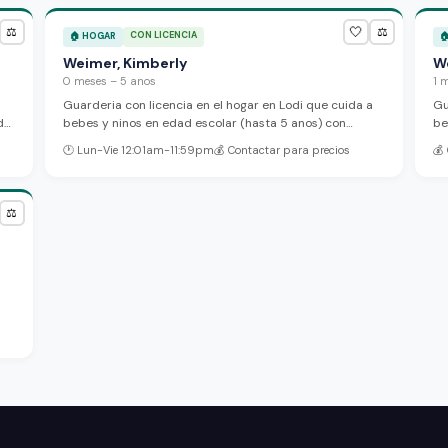
fi
🤍
⚖️
⚖️
CON LICENCIA
🏠
HOGAR

Weimer, Kimberly
W
0 meses – 5 anos
1 
Guarderia con licencia en el hogar en Lodi que cuida a
Gu
do
bebes y ninos en edad escolar (hasta 5 anos) con
be
on
horarios flexibles de tiempo completo y medio tiempo.
of
🕐
Lun-Vie 12:01am-11:59pm
💰
Contactar para precios
💰
Ofrecemos cuidado antes y despues de la escuela con
at
opciones de inscripcion flexible para adaptarnos a las
ra
necesidades de tu familia.
⚖️
o
es