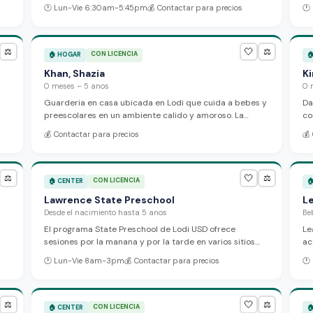
cumplimiento. Cuida a bebes y ninos en edad
ex
🕐
Lun-Vie 6:30am-5:45pm
💰
Contactar para precios
🕐
preescolar en un ambiente seguro y estimulante. Jaime
pr
Jasperson acepta asistencia de subsidios y ofrece
ho
cuidado flexible para familias que trabajan.
🤍
⚖️
⚖️
CON LICENCIA
🏠
HOGAR

Khan, Shazia
Ki
0 meses – 5 anos
0 
Guarderia en casa ubicada en Lodi que cuida a bebes y
Da
preescolares en un ambiente calido y amoroso. La
co
proveedora se dedica a dar atencion personalizada,
ha
💰
Contactar para precios
💰
fomentar el desarrollo infantil temprano, y ofrecer
ni
lo.
actividades divertidas para cada nino.
pr
la
🤍
in
⚖️
⚖️
CON LICENCIA
🏠
CENTER

Lawrence State Preschool
L
Desde el nacimiento hasta 5 anos
Be
El programa State Preschool de Lodi USD ofrece
Le
sesiones por la manana y por la tarde en varios sitios
ac
y
escolares. Nos enfocamos en la participacion de las
cu
🕐
Lun-Vie 8am-3pm
💰
Contactar para precios
🕐
familias y ofrecemos apoyo a domicilio. El programa
pr
recibe subsidios y requiere verificacion de elegibilidad
de
segun los ingresos familiares y la residencia dentro de
co
los limites de Lodi USD.
🤍
du
⚖️
⚖️
CON LICENCIA
🏠
CENTER
