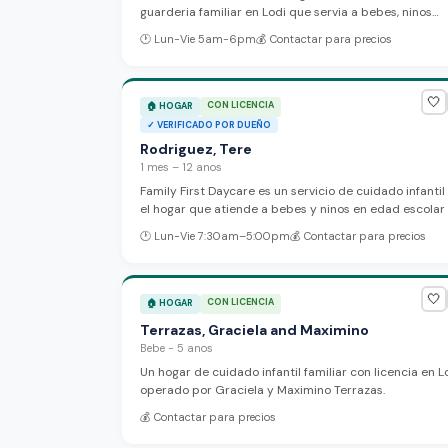
guarderia familiar en Lodi que servia a bebes, ninos
pequenos y preescolares con enfasis en la seguridad,
🕐
Lun-Vie 5am-6pm
💰
Contactar para precios
educacion y desarrollo infantil.
🤍
CON LICENCIA
🏠
HOGAR
✓
VERIFICADO POR DUEÑO
Rodriguez, Tere
1 mes – 12 anos
Family First Daycare es un servicio de cuidado infantil
el hogar que atiende a bebes y ninos en edad escolar
un ambiente seguro y lleno de actividades. Hablan
🕐
Lun-Vie 7:30am–5:00pm
💰
Contactar para precios
espanol e ingles, proporcionan comidas y panales, y
aceptan multiples programas de subsidio incluyendo
Head Start.
🤍
CON LICENCIA
🏠
HOGAR
Terrazas, Graciela and Maximino
Bebe - 5 anos
Un hogar de cuidado infantil familiar con licencia en L
operado por Graciela y Maximino Terrazas.
💰
Contactar para precios