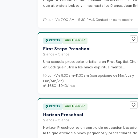
Hogar de cuidado infantil familiar con licencia en Lodi
que atiende a bebes y ninos hasta los 5 anos. Joan En
ofrece un ambiente acogedor basado en el hogar con
horarios flexibles y capacidad para hasta 14 ninos.
🕐
Lun-Vie 7:00 AM - 5:30 PM
💰
Contactar para precios
🤍
CON LICENCIA
🏠
CENTER
First Steps Preschool
2 anos – 5 anos
Una escuela preescolar cristiana en First Baptist Chu
en Lodi que nutre a los ninos espiritualmente,
intelectualmente y socialmente a traves del aprendiz
🕐
Lun-Vie 8:30am-11:30am (con opciones de Mar/Jue y
basado en el juego y el arte. Los programas funcionan
Lun/Mie/Vie)
5 dias por semana en horarios matutinos.
💰
$680–$940/mes
🤍
CON LICENCIA
🏠
CENTER
Horizon Preschool
2 anos – 5 anos
Horizon Preschool es un centro de educacion basado 
la fe que atiende a ninos pequenos y preescolares de