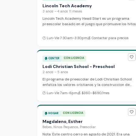
Lincoln Tech Academy
3 anos – 4 anos 11 meses
Lincoln Tech Academy Head Start es un programa
preescolar basado en el juego que promueve los hitos
del desarrollo y prepara a los ninos para el
kindergarten. Atiende a ninos de 3 a 5 anos en Lodi. Se
🕐
Lun-Vie 7:30am-3:30pm
💰
Contactar para precios
proporcionan comidas, y el programa subsidiado sirv
familias que cumplen con los requisitos de elegibilida
de ingresos con un enfoque fuerte en la participacion
familiar.
🤍
CON LICENCIA
🏠
CENTER
Lodi Christian School - Preschool
2 anos – 5 anos
El programa de preescolar de Lodi Christian School
enfatiza los valores cristianos y la construccion de
relaciones entre maestros y estudiantes. La escuela s
🕐
Lun-Vie 7am-6pm
💰
$360–$690/mes
enfoca en actividades STEAM, aprendizaje basado en
proyectos, y el crecimiento academico junto con la
formacion espiritual.
🤍
CON LICENCIA
🏠
HOGAR
Magdaleno, Esther
Bebes, Ninos Pequenos, Preescolar
Nota: Este centro cerro en agosto de 2021. Era una