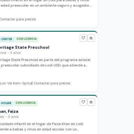
idado infantil en el hogar en Lodi para bebes y ninos
 edad preescolar en un ambiente seguro y acogedor.
 proveedora habla ingles y espanol y da la bienvenida
nuevas familias para que visiten.
Contactar para precios
🤍
⚖️
CON LICENCIA

CENTER
eritage State Preschool
anos – 5 anos
ritage State Preschool es parte del programa estatal
 preescolar subsidiado de Lodi USD, que atiende a
nos de 2 a 5 anos con sesiones por la manana y por la
rde. El programa enfatiza la participacion familiar e
volucramiento de los padres, con altos estandares de
Lun-Vie 8am-3pm
💰
Contactar para precios
cencia y un excelente historial de cumplimiento.
🤍
⚖️
CON LICENCIA

HOGAR
an, Faiza
mes – 5 anos
 cuidado infantil en el hogar de Faiza Khan en Lodi
iende a bebes y ninos en edad escolar con un