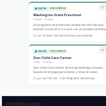
🤍
CON LICENCIA
🏠
CENTER
Washington State Preschool
2 anos – 5 anos
Un programa de preescolar estatal de Lodi USD que
atiende a ninos de 2 a 5 anos con un modelo subsidia
y financiado por subvenciones. Enfatiza la participaci
🕐
Lun-Vie 8am-3pm
💰
Contactar para precios
familiar y las visitas a los hogares. Ofrece sesiones
matutinas y vespertinas en varios sitios de escuelas
primarias con un enfoque solido en la preparacion pa
la escuela.
🤍
CON LICENCIA
🏠
CENTER
Zion Child Care Center
1 mes – 6 anos
Zion Child Care Center ofrece aprendizaje cristiano
basado en el juego para bebes y ninos en edad
preescolar, con experiencias praticas y estudio biblic
🕐
Lun-Vie 7:00 AM - 5:30 PM
💰
$318–$1,045/mes
integrado diariamente. El centro atiende ninos de 1 m
hasta 6 anos con opciones de horarios flexibles y
espacio para jugar al aire libre.
ACTIVITIES IN LODI