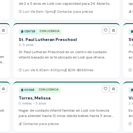
de 2 a 5 anos en Lodi con capacidad para 24. Abierto
op
de lunes a viernes, 8am a 3pm, con apoyo bilingue en
ni
🕐
Lun-Vie 8am-3pm
💰
Contactar para precios
💰
ingles y espanol.
🤍
⚖️
⚖️
CON LICENCIA
🏠
CENTER

St. Paul Lutheran Preschool
St
2–5 anos
3 
St. Paul Lutheran Preschool es un centro de cuidado
Pr
 en
infantil basado en la fe ubicado en Lodi que ofrece
ac
 en
programas de preescolar y cuidado despues de la
in
escuela. Proporcionan servicios de recogida y entrega
cl
🕐
Lun-Vie 6:30am-6:00pm
💰
$218–$668/mes
🕐
para las familias.
ma
ni
🤍
⚖️
⚖️
CON LICENCIA
🏠
HOGAR

Torres, Melissa
V
0 meses – 5 anos
2 
odi
Hogar de cuidado infantil familiar en Lodi con licencia
Es
para atender hasta 12 ninos desde bebes hasta 5 anos.
an
Nota: Una inspeccion reciente encontro una violacion
ap
💰
Contactar para precios
🕐
seria en la proporcion de personal que requiere accion
tr
correctiva inmediata.
pa