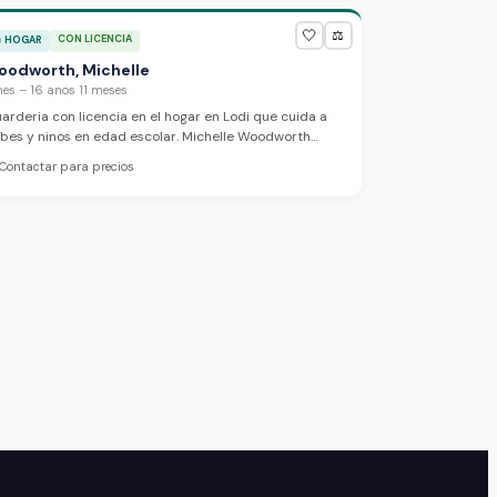
sico y espiritual de los ninos.
🤍
⚖️
CON LICENCIA

HOGAR
oodworth, Michelle
mes – 16 anos 11 meses
arderia con licencia en el hogar en Lodi que cuida a
bes y ninos en edad escolar. Michelle Woodworth
rece un ambiente divertido, seguro y acogedor con
Contactar para precios
encion personalizada y actividades entretenidas.