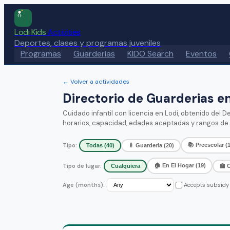
Lodi Kids
Activities
Deportes, clases y programas juveniles
Programas
Guarderias
KIDO Search
Eventos
← Volver a actividades
Directorio de Guarderias en
Cuidado infantil con licencia en Lodi, obtenido del 
horarios, capacidad, edades aceptadas y rangos de 
📚
Preescolar
(
Tipo
:
Todas
(
40
)
🍼
Guarderia
(
20
)
🏠
En El Hogar
(
19
)
Tipo de lugar
:
Cualquiera
🏫
C
Age (months):
Accepts subsidy