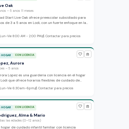
ive Oak
anos – 5 anos 11 meses
ad Start Live Oak ofrece preescolar subsidiado para
nos de 3 a 5 anos en Lodi, con un fuerte enfoque en la
rticipacion familiar y componentes de
volucramiento de los padres. Las sesiones de manana
Lun-Vie 8:00 AM - 2:00 PM
💰
Contactar para precios
tarde incluyen apoyo bilingue y se concentran en
eparar a los ninos para la escuela.
🤍
⚖️
CON LICENCIA

HOGAR
opez, Aurora
bes – 5 anos
rora Lopez es una guarderia con licencia en el hogar
 Lodi que ofrece horarios flexibles de cuidado de
30am a 6pm de lunes a viernes. La proveedora habla
Lun-Vie 6:30am-6pm
💰
Contactar para precios
gles y espanol para apoyar a familias diversas.
🤍
⚖️
CON LICENCIA

HOGAR
odriguez, Alma & Mario
das las edades (0–12 anos)
 hogar de cuidado infantil familiar con licencia