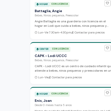
🤍
CON LICENCIA
🏠
HOGAR
Battaglia, Angie
Bebes, Ninos pequenos, Preescolar
Angie Battaglia es una guarderia con licencia en el
hogar en Lodi que cuida a bebes, ninos pequenos y
preescolares. La proveedora ofrece un ambiente segu
🕐
Lun-Vie 7:30am-4:30pm
💰
Contactar para precios
y cariñoso con atencion personalizada y actividades
educativas diseñadas para apoyar el desarrollo de
cada nino.
🤍
CON LICENCIA
🏠
CENTER
CAPK - Lodi UCCC
Bebes, Ninos pequenos, Preescolar
CAPK - Lodi UCCC es un centro de cuidado infantil q
atiende a bebes, ninos pequenos y preescolares en u
ambiente acogedor con actividades educativas y
🕐
Lun-Vie
💰
Contactar para precios
recreativas diseñadas especialmente para las
necesidades unicas de cada nino.
🤍
CON LICENCIA
🏠
HOGAR
Enis, Joan
Desde 0 meses hasta 5 anos