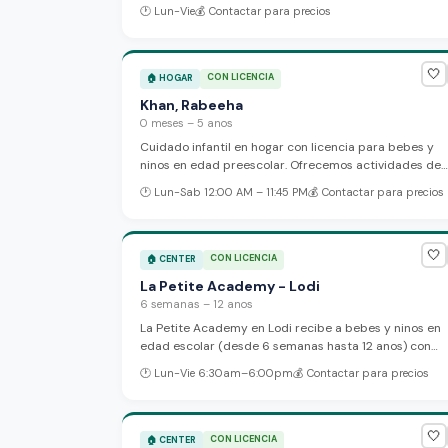
a 5 anos con la mision de ayudar a que los ninos del
🕐
Lun-Vie
💰
Contactar para precios
vecindario prosperen. Ubicado en Garfield Street en
Lodi, este pequeno centro mantiene un excelente
historial de cumplimiento y opera de lunes a viernes.
🤍
CON LICENCIA
🏠
HOGAR
Khan, Rabeeha
0 meses – 5 anos
Cuidado infantil en hogar con licencia para bebes y
ninos en edad preescolar. Ofrecemos actividades de
juego que apoyan el desarrollo, horarios flexibles y
🕐
Lun-Sab 12:00 AM – 11:45 PM
💰
Contactar para precios
comidas nutritivas. Creamos un ambiente caloroso
donde cada nino puede alcanzar sus hitos de desarrol
🤍
CON LICENCIA
🏠
CENTER
La Petite Academy - Lodi
6 semanas – 12 anos
La Petite Academy en Lodi recibe a bebes y ninos en
edad escolar (desde 6 semanas hasta 12 anos) con
programas de cuidado de infantes, preescolar, pre-K 
🕐
Lun-Vie 6:30am–6:00pm
💰
Contactar para precios
actividades despues de la escuela. El personal se
dedica a mantener comunicacion constante con los
padres a traves de su aplicacion movil y ofrece un
ambiente acogedor y atento.
🤍
CON LICENCIA
🏠
CENTER