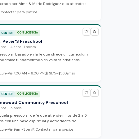
erado por Alma & Mario Rodriguez que atiende a
nos en Lodi.
Contactar para precios
🤍
⚖️
CON LICENCIA

CENTER
. Peter'S Preschool
anos – 4 anos 11 meses
eescolar basado en la fe que ofrece un curriculum
ademico fundamentado en valores cristianos,
cluyendo capilla diaria y lecturas de la Biblia. Las
ases incluyen artes del lenguaje, ciencias,
Lun-Vie 7:00 AM - 6:00 PM
💰
$175–$550/mes
tematicas, musica, historia, y educacion fisica para
nos de 3 a 5 anos.
🤍
⚖️
CON LICENCIA

CENTER
inewood Community Preschool
anos – 5 anos
cuela preescolar de fe que atiende ninos de 2 a 5
os con una base espiritual y actividades de
rendizaje tematico, incluyendo educacion musical a
Lun-Vie 9am-3pm
💰
Contactar para precios
aves de Kindermusik. Los programas estan disenados
ra apoyar el desarrollo social, emocional, intelectual,