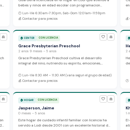
Guarderia licenciada en el hogar en Lodi que atiende a
Cu
is
bebes y ninos en edad escolar con programacion
en
bilingue en espanol e ingles, comidas y horarios flexibles.
La
🕐
Lun-Vie 6:30am-7:30pm, Sab-Dom 12:01am-11:59pm
El personal esta certificado en CPR y primeros auxilios,
a 
💰
Contactar para precios
💰
con espacio para jugar al aire libre y un ambiente
acogedor con afiliacion cristiana.
🤍
⚖️
⚖️
CON LICENCIA
🏠
CENTER

Grace Presbyterian Preschool
H
2 anos 9 meses – 5 anos
2 
rch
Grace Presbyterian Preschool cultiva el desarrollo
He
integral del nino, nutriendo su espiritu, emociones,
de
aje
relaciones sociales y salud fisica a traves del
ni
 2-
aprendizaje basado en juego dentro de un ambiente
ta
🕐
Lun-Vie 8:30 AM – 11:30 AM (varia segun el grupo de edad)
cristiano. El programa recibe ninos de 2¾ a 5 anos, sirve
in
💰
Contactar para precios
🕐
comidas y fomenta la creatividad y el desarrollo
li
individual.
🤍
⚖️
⚖️
CON LICENCIA
🏠
HOGAR

Jasperson, Jaime
Kh
0 meses – 5 anos
1 
en
Este hogar de cuidado infantil familiar con licencia ha
El
 2
servido a Lodi desde 2001 con un excelente historial de
at