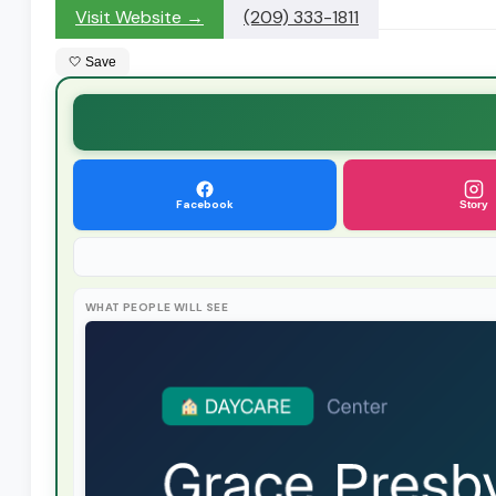
Visit Website →
(209) 333-1811
🤍 Save
Facebook
Story
WHAT PEOPLE WILL SEE