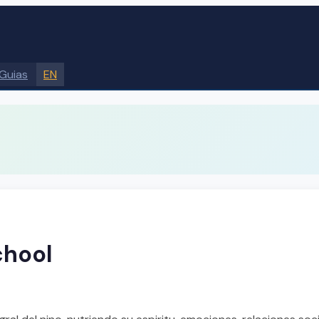
Guias
EN
chool