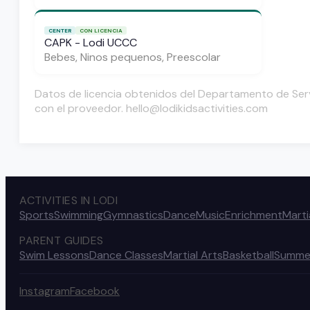
CENTER
CON LICENCIA
CAPK - Lodi UCCC
Bebes, Ninos pequenos, Preescolar
Datos de licencia obtenidos del Departamento de Servi
con el proveedor. hello@lodikidsactivities.com
ACTIVITIES IN LODI
Sports
Swimming
Gymnastics
Dance
Music
Enrichment
Marti
PARENT GUIDES
Swim Lessons
Dance Classes
Martial Arts
Basketball
Summe
Instagram
Facebook