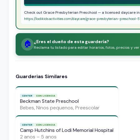
Check out Grace Presbyterian Preschool — a licensed daycare in
https://lodikidsactivities.com/daycare/grace-presbyterian-preschool-
¿Eres el dueño de esta guardería?
🏠
Reclama tu listado para editar horarios, fotos, precios y ve
Guarderias Similares
CENTER
CON LICENCIA
Beckman State Preschool
Bebes, Ninos pequenos, Preescolar
CENTER
CON LICENCIA
Camp Hutchins of Lodi Memorial Hospital
2 anos – 5 anos