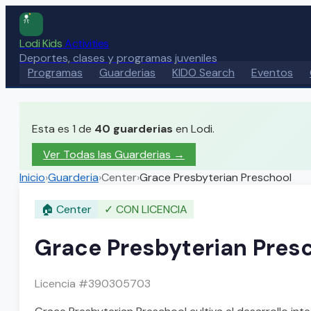
Lodi Kids
Activities
Deportes, clases y programas juveniles
Programas
Guarderias
KIDO Search
Eventos
Esta es 1 de
40
guarderias
en Lodi.
Ver Todas las Guarderias
→
Inicio
›
Guarderia
›
Center
›
Grace Presbyterian Preschool
🏠
Center
✓
CON LICENCIA
Grace Presbyterian Pres
Licencia #
390305703