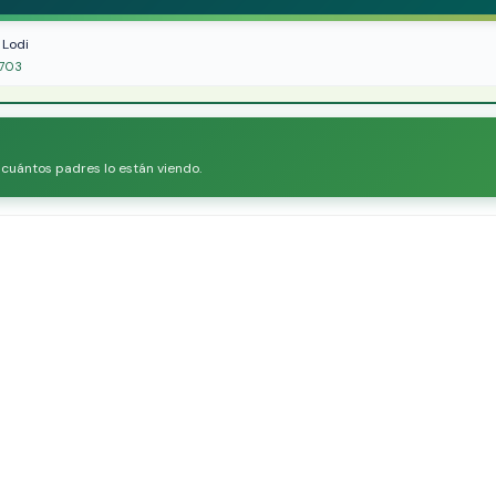
 Lodi
5703
r cuántos padres lo están viendo.