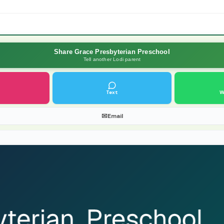
Share Grace Presbyterian Preschool
Tell another Lodi parent
Text
W
✉
Email