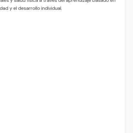
iales y salud fisica a traves del aprendizaje basado en
d y el desarrollo individual.