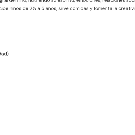
gral del nino, nutriendo su espiritu, emociones, relaciones soc
be ninos de 2¾ a 5 anos, sirve comidas y fomenta la creativida
dad)