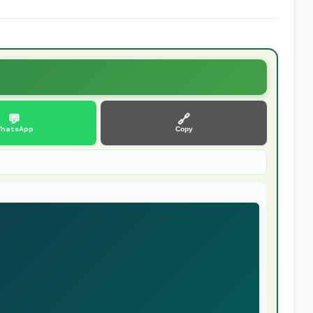
💬
🔗
hatsApp
Copy