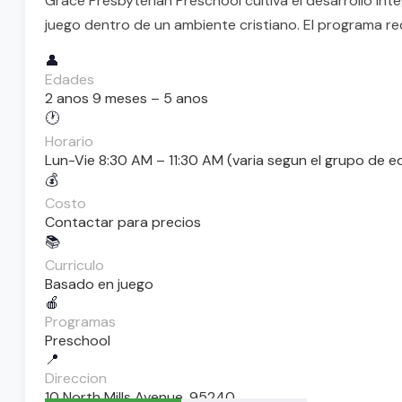
Grace Presbyterian Preschool cultiva el desarrollo inte
juego dentro de un ambiente cristiano. El programa reci
👤
Edades
2 anos 9 meses – 5 anos
🕐
Horario
Lun-Vie 8:30 AM – 11:30 AM (varia segun el grupo de e
💰
Costo
Contactar para precios
📚
Curriculo
Basado en juego
🍎
Programas
Preschool
📍
Direccion
10 North Mills Avenue, 95240