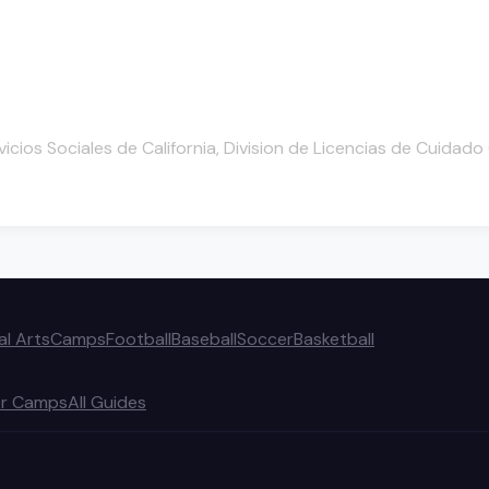
cios Sociales de California, Division de Licencias de Cuidad
al Arts
Camps
Football
Baseball
Soccer
Basketball
r Camps
All Guides