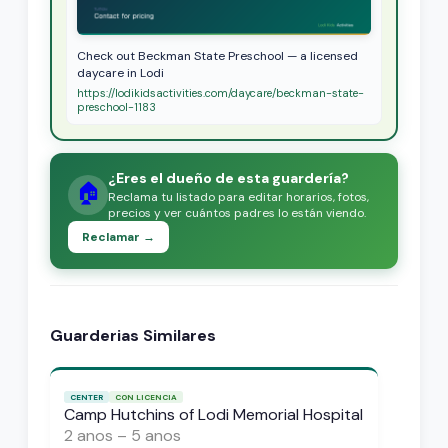
Check out Beckman State Preschool — a licensed
daycare in Lodi
https://lodikidsactivities.com/daycare/beckman-state-
preschool-1183
¿Eres el dueño de esta guardería?
🏠
Reclama tu listado para editar horarios, fotos,
precios y ver cuántos padres lo están viendo.
Reclamar →
Guarderias Similares
CENTER
CON LICENCIA
Camp Hutchins of Lodi Memorial Hospital
2 anos – 5 anos