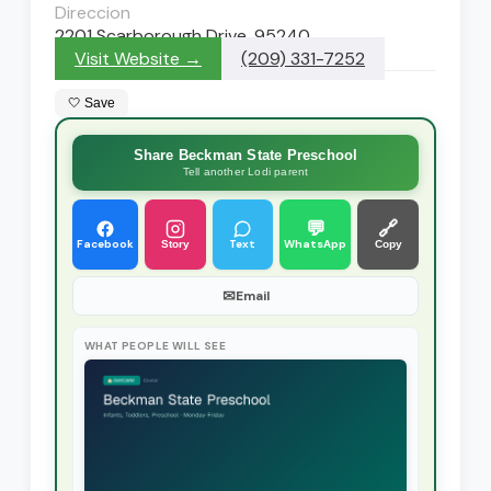
Direccion
2201 Scarborough Drive, 95240
Visit Website →
(209) 331-7252
🤍 Save
Share Beckman State Preschool
Tell another Lodi parent
💬
🔗
Facebook
Text
WhatsApp
Story
Copy
✉
Email
WHAT PEOPLE WILL SEE