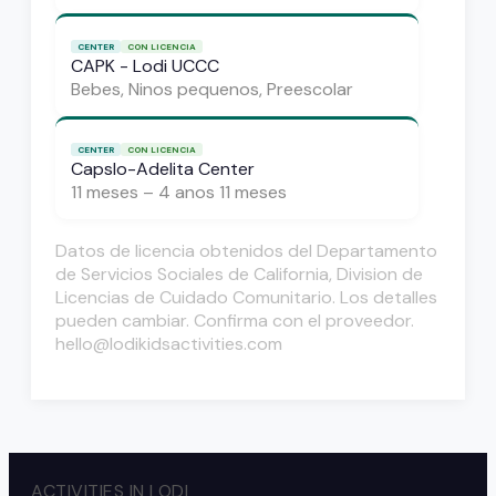
CENTER
CON LICENCIA
CAPK - Lodi UCCC
Bebes, Ninos pequenos, Preescolar
CENTER
CON LICENCIA
Capslo-Adelita Center
11 meses – 4 anos 11 meses
Datos de licencia obtenidos del Departamento
de Servicios Sociales de California, Division de
Licencias de Cuidado Comunitario. Los detalles
pueden cambiar. Confirma con el proveedor.
hello@lodikidsactivities.com
ACTIVITIES IN LODI