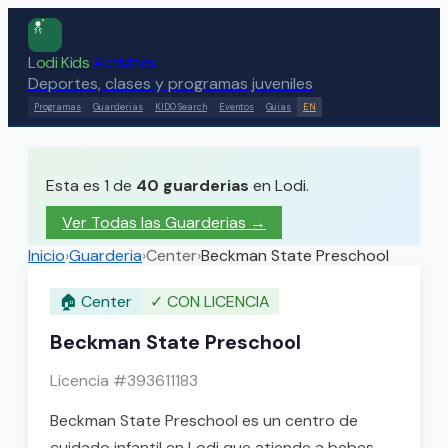
Lodi Kids
Activities
Deportes, clases y programas juveniles
Programas
Guarderias
KIDO Search
Eventos
Guias
EN
Esta es 1 de
40
guarderias
en Lodi.
Ver Todas las Guarderias
→
Inicio
›
Guarderia
›
Center
›
Beckman State Preschool
🏠
Center
✓
CON LICENCIA
Beckman State Preschool
Licencia #
393611183
Beckman State Preschool es un centro de
cuidado infantil en Lodi que atiende a bebes,