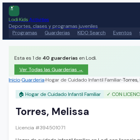
Lodi Kids
Activities
Deportes, clases y programas juveniles
Programas
Guarderias
KIDO Search
Eventos
Esta es 1 de
40
guarderias
en Lodi.
Ver Todas las Guarderias
→
Inicio
›
Guarderia
›
Hogar de Cuidado Infantil Familiar
›
Torres,
🏠
Hogar de Cuidado Infantil Familiar
✓
CON LICENC
Torres, Melissa
Licencia #
394501071