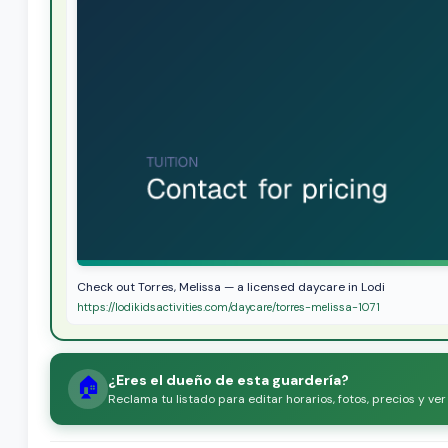
Check out Torres, Melissa — a licensed daycare in Lodi
https://lodikidsactivities.com/daycare/torres-melissa-1071
¿Eres el dueño de esta guardería?
🏠
Reclama tu listado para editar horarios, fotos, precios y ve