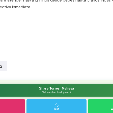
a para atender hasta 12 ninos desde bebes hasta 5 anos. Nota:
ectiva inmediata.
02
Share Torres, Melissa
Tell another Lodi parent
Text
W