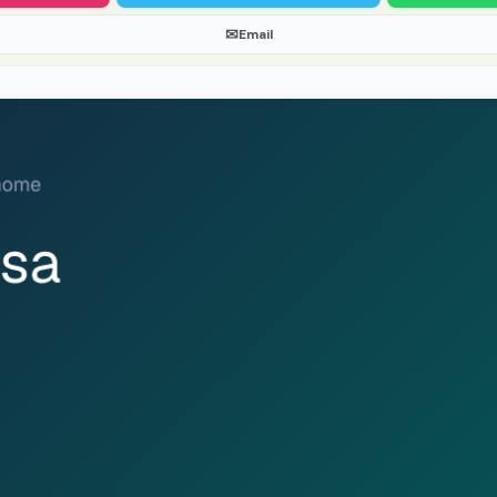
✉
Email