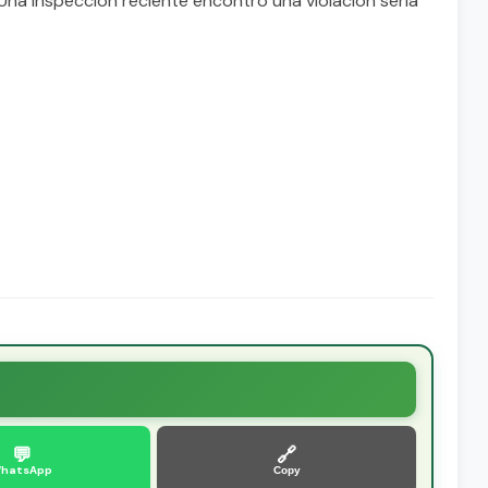
 Una inspeccion reciente encontro una violacion seria
💬
🔗
hatsApp
Copy