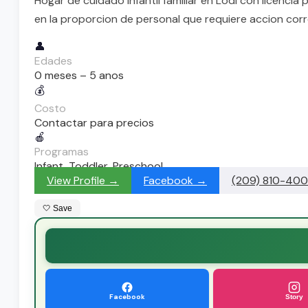
Hogar de cuidado infantil familiar en Lodi con licenci
en la proporcion de personal que requiere accion corr
👤
Edades
0 meses – 5 anos
💰
Costo
Contactar para precios
🍎
Programas
Infant, Toddler, Preschool
View Profile →
Facebook →
(209) 810-40
🤍 Save
Facebook
Story