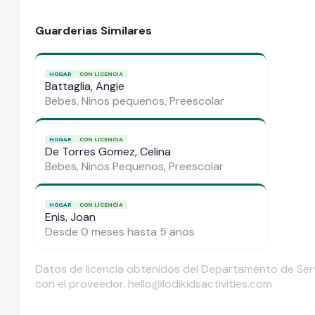
Guarderias Similares
HOGAR
CON LICENCIA
Battaglia, Angie
Bebes, Ninos pequenos, Preescolar
HOGAR
CON LICENCIA
De Torres Gomez, Celina
Bebes, Ninos Pequenos, Preescolar
HOGAR
CON LICENCIA
Enis, Joan
Desde 0 meses hasta 5 anos
Datos de licencia obtenidos del Departamento de Servi
con el proveedor. hello@lodikidsactivities.com