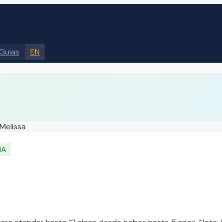
Guias
EN
 Melissa
IA