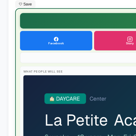
🤍 Save
Facebook
Story
WHAT PEOPLE WILL SEE