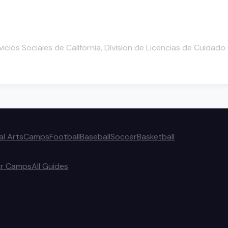
cios Sociales de California, Division de Licencias de Cuidad
al Arts
Camps
Football
Baseball
Soccer
Basketball
r Camps
All Guides