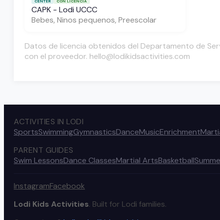
CENTER
CON LICENCIA
CAPK - Lodi UCCC
Bebes, Ninos pequenos, Preescolar
Datos de licencia obtenidos del Departamento de Servi
con el proveedor. hello@lodikidsactivities.com
ACTIVITIES IN LODI
Sports
Swimming
Gymnastics
Dance
Music
Enrichment
Marti
PARENT GUIDES
Swim Lessons
Dance Classes
Martial Arts
Basketball
Summe
Instagram
Facebook
Lodi Kids Activities
. Built for Lodi families.