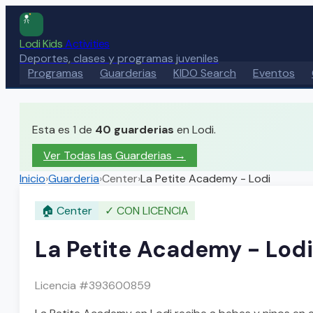
Lodi Kids
Activities
Deportes, clases y programas juveniles
Programas
Guarderias
KIDO Search
Eventos
Esta es 1 de
40
guarderias
en Lodi.
Ver Todas las Guarderias
→
Inicio
›
Guarderia
›
Center
›
La Petite Academy - Lodi
🏠
Center
✓
CON LICENCIA
La Petite Academy - Lodi
Licencia #
393600859