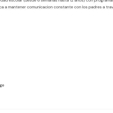
edad escolar (desde 6 semanas hasta 12 anos) con programas 
dica a mantener comunicacion constante con los padres a trav
Age