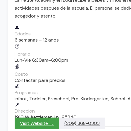
La Petite Academy en Lodi recibe a bebes y ninos en 
actividades despues de la escuela. El personal se de
acogedor y atento.
👤
Edades
6 semanas – 12 anos
🕐
Horario
Lun-Vie 6:30am–6:00pm
💰
Costo
Contactar para precios
🍎
Programas
Infant, Toddler, Preschool, Pre-Kindergarten, School-
📍
Direccion
1910 W. Kettleman Ln., 95240
Visit Website →
(209) 368-0303