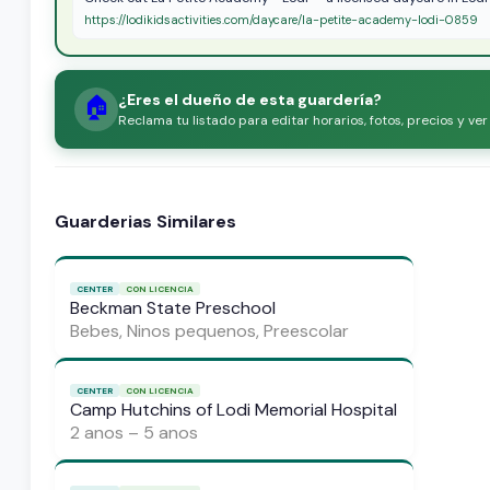
https://lodikidsactivities.com/daycare/la-petite-academy-lodi-0859
¿Eres el dueño de esta guardería?
🏠
Reclama tu listado para editar horarios, fotos, precios y ve
Guarderias Similares
CENTER
CON LICENCIA
Beckman State Preschool
Bebes, Ninos pequenos, Preescolar
CENTER
CON LICENCIA
Camp Hutchins of Lodi Memorial Hospital
2 anos – 5 anos