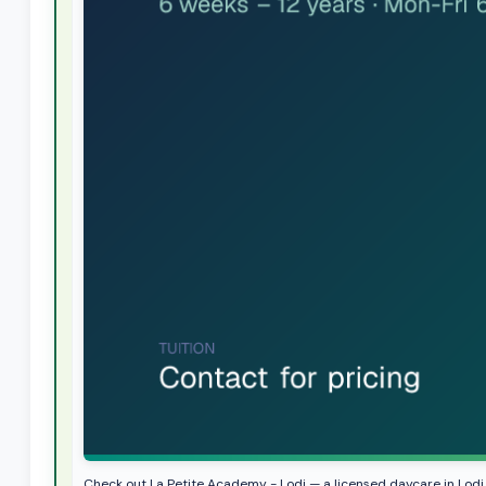
Check out La Petite Academy - Lodi — a licensed daycare in Lodi