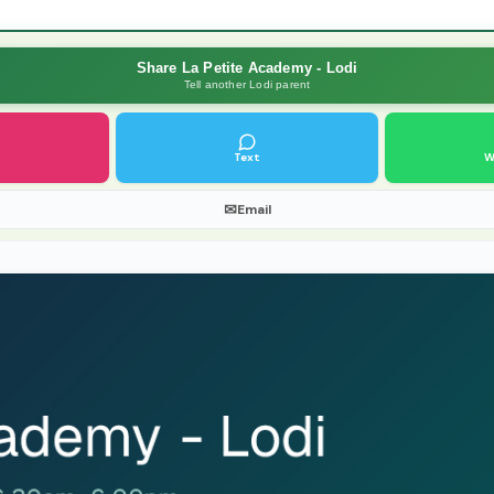
Share La Petite Academy - Lodi
Tell another Lodi parent
Text
W
✉
Email