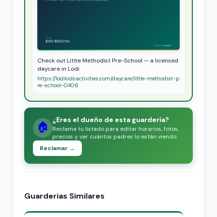
Check out Little Methodist Pre-School — a licensed
daycare in Lodi
https://lodikidsactivities.com/daycare/little-methodist-p
re-school-0406
¿Eres el dueño de esta guardería?
🏠
Reclama tu listado para editar horarios, fotos,
precios y ver cuántos padres lo están viendo.
Reclamar →
Guarderias Similares