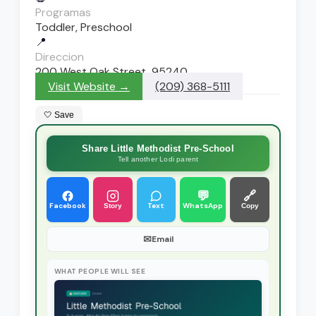
Programas
Toddler, Preschool
📍
Direccion
200 West Oak Street, 95240
Visit Website →
(209) 368-5111
🤍 Save
Share Little Methodist Pre-School
Tell another Lodi parent
💬
🔗
Facebook
Text
WhatsApp
Story
Copy
✉
Email
WHAT PEOPLE WILL SEE