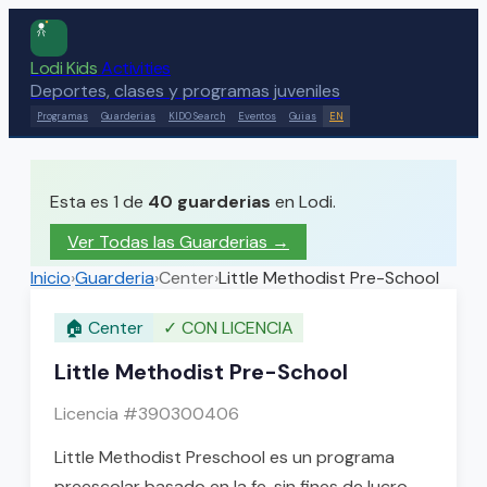
Lodi Kids
Activities
Deportes, clases y programas juveniles
Programas
Guarderias
KIDO Search
Eventos
Guias
EN
Esta es 1 de
40
guarderias
en Lodi.
Ver Todas las Guarderias
→
Inicio
›
Guarderia
›
Center
›
Little Methodist Pre-School
🏠
Center
✓
CON LICENCIA
Little Methodist Pre-School
Licencia #
390300406
Little Methodist Preschool es un programa
preescolar basado en la fe, sin fines de lucro,