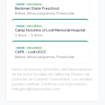
CENTER
CON LICENCIA
Beckman State Preschool
Bebes, Ninos pequenos, Preescolar
CENTER
CON LICENCIA
Camp Hutchins of Lodi Memorial Hospital
2 anos – 5 anos
CENTER
CON LICENCIA
CAPK - Lodi UCCC
Bebes, Ninos pequenos, Preescolar
Datos de licencia obtenidos del Departamento
de Servicios Sociales de California, Division de
Licencias de Cuidado Comunitario. Los detalles
pueden cambiar. Confirma con el proveedor.
hello@lodikidsactivities.com