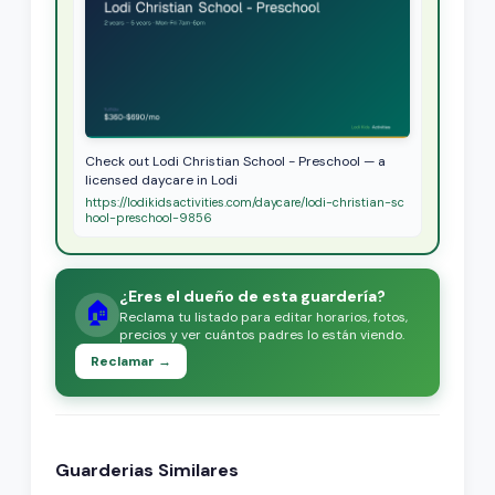
Check out Lodi Christian School - Preschool — a
licensed daycare in Lodi
https://lodikidsactivities.com/daycare/lodi-christian-sc
hool-preschool-9856
¿Eres el dueño de esta guardería?
🏠
Reclama tu listado para editar horarios, fotos,
precios y ver cuántos padres lo están viendo.
Reclamar →
Guarderias Similares