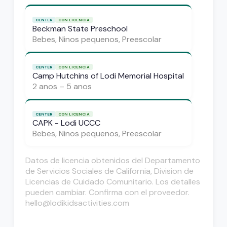
CENTER
CON LICENCIA
Beckman State Preschool
Bebes, Ninos pequenos, Preescolar
CENTER
CON LICENCIA
Camp Hutchins of Lodi Memorial Hospital
2 anos – 5 anos
CENTER
CON LICENCIA
CAPK - Lodi UCCC
Bebes, Ninos pequenos, Preescolar
Datos de licencia obtenidos del Departamento
de Servicios Sociales de California, Division de
Licencias de Cuidado Comunitario. Los detalles
pueden cambiar. Confirma con el proveedor.
hello@lodikidsactivities.com