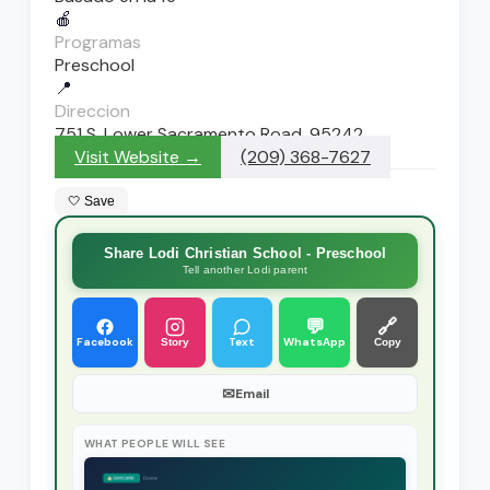
🍎
Programas
Preschool
📍
Direccion
751 S. Lower Sacramento Road, 95242
Visit Website →
(209) 368-7627
🤍 Save
Share Lodi Christian School - Preschool
Tell another Lodi parent
💬
🔗
Facebook
Text
WhatsApp
Story
Copy
✉
Email
WHAT PEOPLE WILL SEE