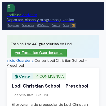
Lodi Kids
Activities
Deportes, clases y programas juveniles
Programas
Guarderias
KIDO Search
Eventos
Guias
EN
Esta es 1 de
40
guarderias
en Lodi.
Ver Todas las Guarderias
→
Inicio
›
Guarderia
›
Center
›
Lodi Christian School -
Preschool
🏠
Center
✓
CON LICENCIA
Lodi Christian School - Preschool
Licencia #
393619856
El programa de preescolar de Lodi Christian