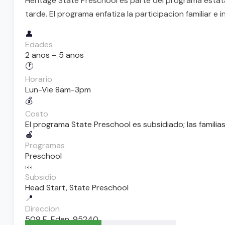
Heritage State Preschool es parte del programa estata
tarde. El programa enfatiza la participacion familiar e
👤
Edades
2 anos – 5 anos
🕐
Horario
Lun-Vie 8am-3pm
💰
Costo
El programa State Preschool es subsidiado; las familias
🍎
Programas
Preschool
🎫
Subsidio
Head Start, State Preschool
📍
Direccion
509 E. Eden, 95240