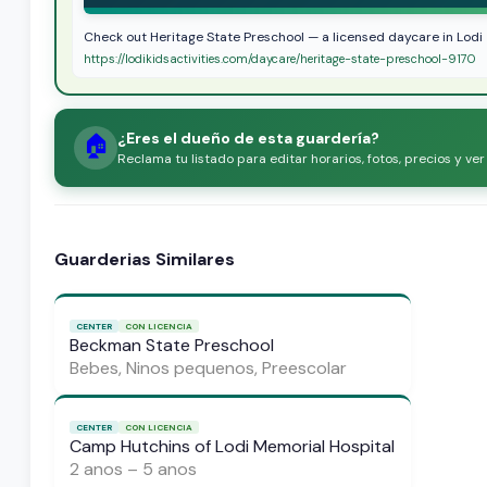
Check out Heritage State Preschool — a licensed daycare in Lodi
https://lodikidsactivities.com/daycare/heritage-state-preschool-9170
¿Eres el dueño de esta guardería?
🏠
Reclama tu listado para editar horarios, fotos, precios y ve
Guarderias Similares
CENTER
CON LICENCIA
Beckman State Preschool
Bebes, Ninos pequenos, Preescolar
CENTER
CON LICENCIA
Camp Hutchins of Lodi Memorial Hospital
2 anos – 5 anos