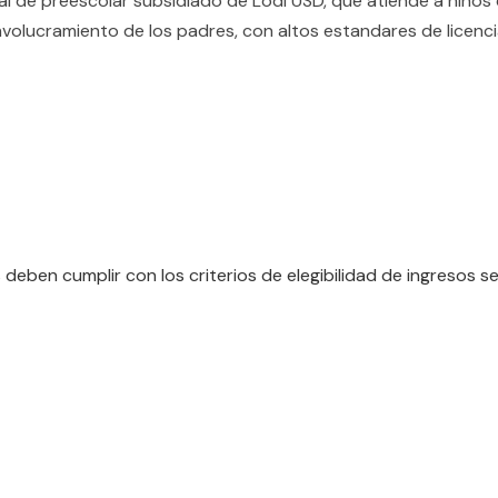
l de preescolar subsidiado de Lodi USD, que atiende a ninos 
 involucramiento de los padres, con altos estandares de licenc
 deben cumplir con los criterios de elegibilidad de ingresos s