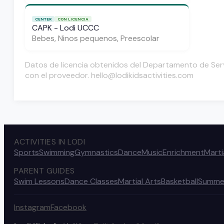
CENTER
CON LICENCIA
CAPK - Lodi UCCC
Bebes, Ninos pequenos, Preescolar
Datos de licencia obtenidos del Departamento de Servi
con el proveedor. hello@lodikidsactivities.com
ACTIVITIES IN LODI
Sports
Swimming
Gymnastics
Dance
Music
Enrichment
Marti
PARENT GUIDES
Swim Lessons
Dance Classes
Martial Arts
Basketball
Summe
Instagram
Facebook