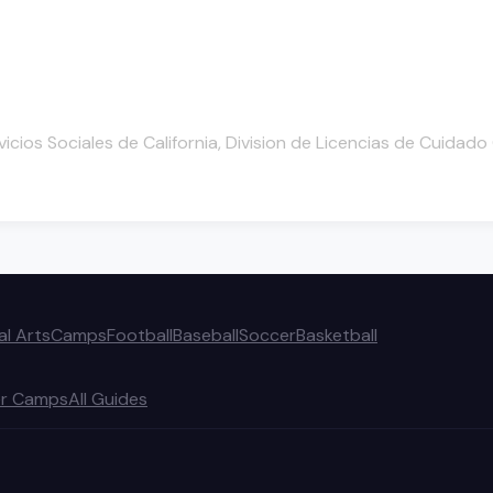
cios Sociales de California, Division de Licencias de Cuidad
al Arts
Camps
Football
Baseball
Soccer
Basketball
r Camps
All Guides