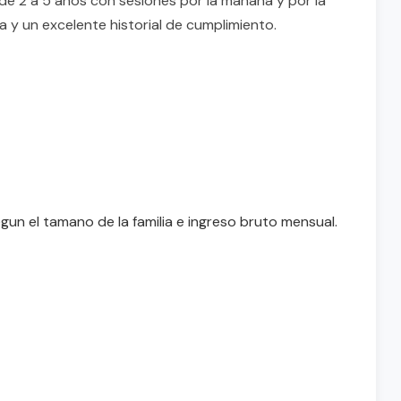
de 2 a 5 anos con sesiones por la manana y por la
ia y un excelente historial de cumplimiento.
egun el tamano de la familia e ingreso bruto mensual.