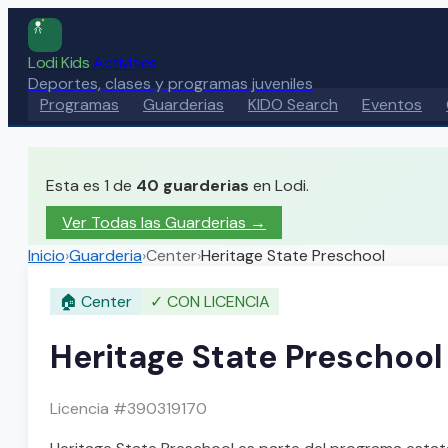
Lodi Kids
Activities
Deportes, clases y programas juveniles
Programas
Guarderias
KIDO Search
Eventos
Esta es 1 de
40
guarderias
en Lodi.
Ver Todas las Guarderias
→
Inicio
›
Guarderia
›
Center
›
Heritage State Preschool
🏠
Center
✓
CON LICENCIA
Heritage State Preschool
Licencia #
390319170