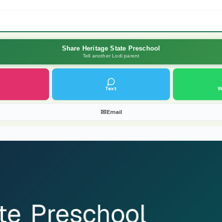
Share Heritage State Preschool
Tell another Lodi parent
Text
W
✉
Email