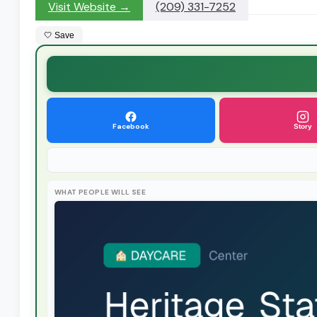
Visit Website →
(209) 331-7252
🤍 Save
Facebook
Story
WHAT PEOPLE WILL SEE