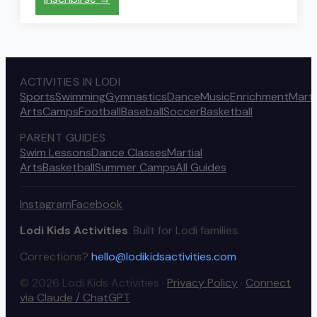
ACTIVITIES IN LODI
Sports
Swimming
Gymnastics
Dance
Music
Enrichment
Marti
Arts
Camps
Football
Baseball
Soccer
Basketball
PARENT GUIDES
Swim Lessons
Dance Classes
Martial
Arts
Basketball
Summer Camps
All Guides
Instagram
Facebook
Lodi Kids Activities
. Built for Lodi families.
Corrections?
hello@lodikidsactivities.com
© 2026 Lodi Kids Activities ·
Privacy Policy
·
Connect
via Claude / ChatGPT