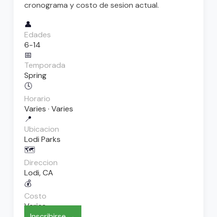
cronograma y costo de sesion actual.
👤
Edades
6-14
📅
Temporada
Spring
🕓
Horario
Varies · Varies
📍
Ubicacion
Lodi Parks
🗺️
Direccion
Lodi, CA
💰
Costo
Varies
Inscribirse →