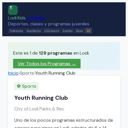
Lodi Kids
Activities
Deportes, clases y programas juveniles
Programas
Guarderias
KIDO Search
Eventos
Guias
EN
Este es 1 de
129
programas
en Lodi.
Ver Todos los Programas →
Inicio
›
Sports
›
Youth Running Club
⚽
Sports
Youth Running Club
City of Lodi Parks & Rec
Uno de los pocos programas estructurados de
carrera para ninos en Lodi, edades de 6 a 14