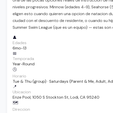
Una de las pocas opciones reales de instruccion de na
niveles progresivos: Minnow (edades 4-9), Seahorse (5-1
eligen esto cuando quieren una opcion de natacion du
ciudad con el descuento de residente, o cuando su hij
Summer Swim League (que es un equipo) — estas son c
👤
Edades
6mo-13
📅
Temporada
Year-Round
🕓
Horario
Tue & Thu (group) · Saturdays (Parent & Me, Adult, Adap
📍
Ubicacion
Enze Pool, 1050 S Stockton St, Lodi, CA 95240
🗺️
Direccion