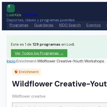
Lodi Kids
Activities
Deportes, clases y programas juveniles
Programas
Guarderias
KIDO Search
Eventos
Este es 1 de
129
programas
en Lodi.
Ver Todos los Programas →
Inicio
›
Enrichment
›
Wildflower Creative-Youth Workshops
🧠
Enrichment
Wildflower Creative-You
Wildflower creative