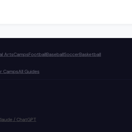
al Arts
Camps
Football
Baseball
Soccer
Basketball
r Camps
All Guides
Claude / ChatGPT