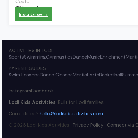
Costo
$25 per class
Inscribirse →
ACTIVITIES IN LODI
Sports
Swimming
Gymnastics
Dance
Music
Enrichment
Marti
PARENT GUIDES
Swim Lessons
Dance Classes
Martial Arts
Basketball
Summe
Instagram
Facebook
Lodi Kids Activities
. Built for Lodi families.
Corrections?
hello@lodikidsactivities.com
© 2026 Lodi Kids Activities ·
Privacy Policy
·
Connect via 