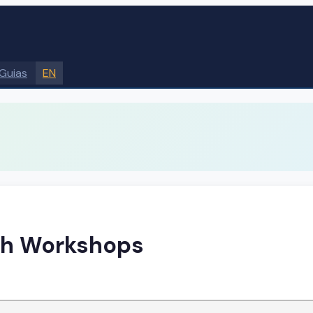
Guias
EN
th Workshops