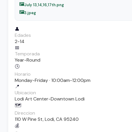
🖼️
July 13,14,16,17th.png
🖼️
3.jpeg
👤
Edades
2-14
📅
Temporada
Year-Round
🕓
Horario
Monday-Friday · 10:00am-12:00pm
📍
Ubicacion
Lodi Art Center-Downtown Lodi
🗺️
Direccion
110 W Pine St, Lodi, CA 95240
💰