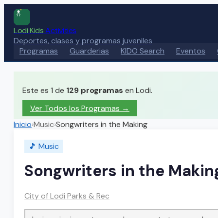
Lodi Kids
Activities
Deportes, clases y programas juveniles
Programas
Guarderias
KIDO Search
Eventos
Este es 1 de
129
programas
en Lodi.
Ver Todos los Programas →
Inicio
›
Music
›
Songwriters in the Making
🎵
Music
Songwriters in the Makin
City of Lodi Parks & Rec