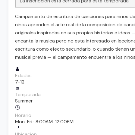
La inscripcion esta cerrada para esta temporada
Campamento de escritura de canciones para ninos de 
ninos aprenden el arte real de la composicion de canc
originales inspiradas en sus propias historias e idea
encanta la musica pero no esta interesado en leccio
escritura como efecto secundario, o cuando tienen un
musical previa — el campamento encuentra a los nino
👤
Edades
7-12
📅
Temporada
Summer
🕓
Horario
Mon-Fri · 8:00AM-12:00PM
📍
Ubicacion