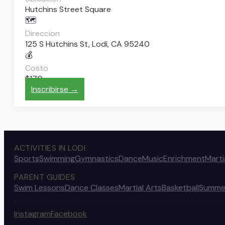
Hutchins Street Square
🗺️
Direccion
125 S Hutchins St, Lodi, CA 95240
💰
Costo
$170
Inscribirse →
ACTIVITIES IN LODI
Sports
Swimming
Gymnastics
Dance
Music
Enrichment
Marti
PARENT GUIDES
Swim Lessons
Dance Classes
Martial Arts
Basketball
Summe
Instagram
Facebook