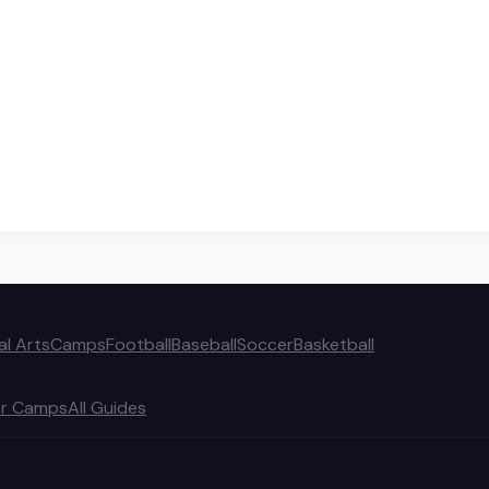
al Arts
Camps
Football
Baseball
Soccer
Basketball
r Camps
All Guides