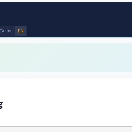
Guias
EN
g