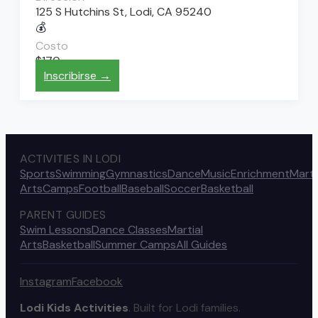
125 S Hutchins St, Lodi, CA 95240
💰
Costo
$170
Inscribirse →
ACTIVITIES IN LODI
Sports
Swimming
Gymnastics
Dance
Music
Enrichment
Marti
Arts
Camps
Football
Baseball
Soccer
Basketball
PARENT GUIDES
Swim Lessons
Dance Classes
Martial
Arts
Basketball
Summer Camps
All Guides
Instagram
Facebook
Lodi Kids Activities
. Built for Lodi families.