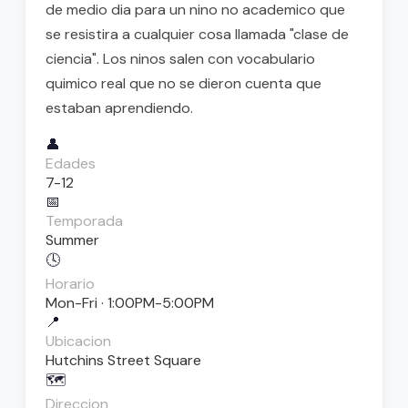
de medio dia para un nino no academico que
se resistira a cualquier cosa llamada "clase de
ciencia". Los ninos salen con vocabulario
quimico real que no se dieron cuenta que
estaban aprendiendo.
👤
Edades
7-12
📅
Temporada
Summer
🕓
Horario
Mon-Fri · 1:00PM-5:00PM
📍
Ubicacion
Hutchins Street Square
🗺️
Direccion