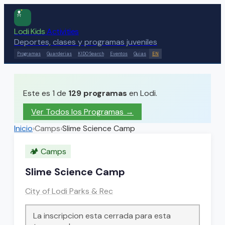
Lodi Kids
Activities
Deportes, clases y programas juveniles
Programas
Guarderias
KIDO Search
Eventos
Guias
EN
Este es 1 de
129
programas
en Lodi.
Ver Todos los Programas →
Inicio
›
Camps
›
Slime Science Camp
🏕️
Camps
Slime Science Camp
City of Lodi Parks & Rec
La inscripcion esta cerrada para esta