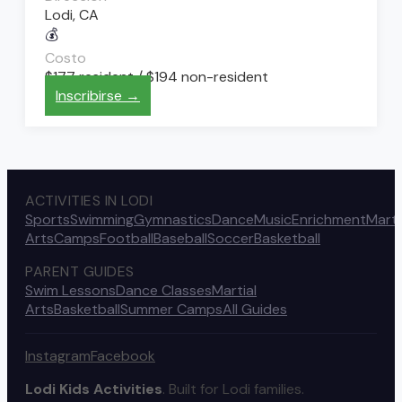
Lodi, CA
💰
Costo
$177 resident / $194 non-resident
Inscribirse →
ACTIVITIES IN LODI
Sports
Swimming
Gymnastics
Dance
Music
Enrichment
Marti
Arts
Camps
Football
Baseball
Soccer
Basketball
PARENT GUIDES
Swim Lessons
Dance Classes
Martial
Arts
Basketball
Summer Camps
All Guides
Instagram
Facebook
Lodi Kids Activities
. Built for Lodi families.