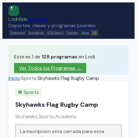
Lodi Kids
Activities
Deportes, clases y programas juveniles
Programas
Guarderias
KIDO Search
Eventos
Guias
EN
Este es 1 de
129
programas
en Lodi.
Ver Todos los Programas →
Inicio
›
Sports
›
Skyhawks Flag Rugby Camp
⚽
Sports
Skyhawks Flag Rugby Camp
Skyhawks Sports Academy
La inscripcion esta cerrada para esta