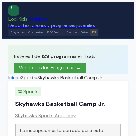
Lodi Kids
Activities
Deportes, clases y programas juveniles
Programas
Guarderias
KIDO Search
Eventos
Guias
EN
Este es 1 de
129
programas
en Lodi.
Ver Todos los Programas →
Inicio
›
Sports
›
Skyhawks Basketball Camp Jr.
⚽
Sports
Skyhawks Basketball Camp Jr.
Skyhawks Sports Academy
La inscripcion esta cerrada para esta