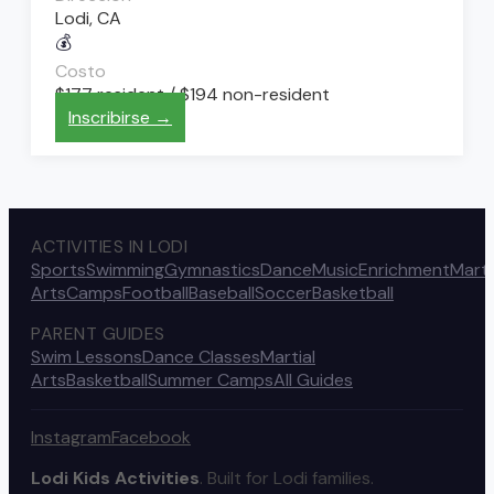
Lodi, CA
💰
Costo
$177 resident / $194 non-resident
Inscribirse →
ACTIVITIES IN LODI
Sports
Swimming
Gymnastics
Dance
Music
Enrichment
Marti
Arts
Camps
Football
Baseball
Soccer
Basketball
PARENT GUIDES
Swim Lessons
Dance Classes
Martial
Arts
Basketball
Summer Camps
All Guides
Instagram
Facebook
Lodi Kids Activities
. Built for Lodi families.