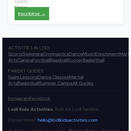
Costo
Varies
Inscribirse →
ACTIVITIES IN LODI
Sports
Swimming
Gymnastics
Dance
Music
Enrichment
Marti
Arts
Camps
Football
Baseball
Soccer
Basketball
PARENT GUIDES
Swim Lessons
Dance Classes
Martial
Arts
Basketball
Summer Camps
All Guides
Instagram
Facebook
Lodi Kids Activities
. Built for Lodi families.
Corrections?
hello@lodikidsactivities.com
© 2026 Lodi Kids Activities ·
Privacy Policy
·
Connect