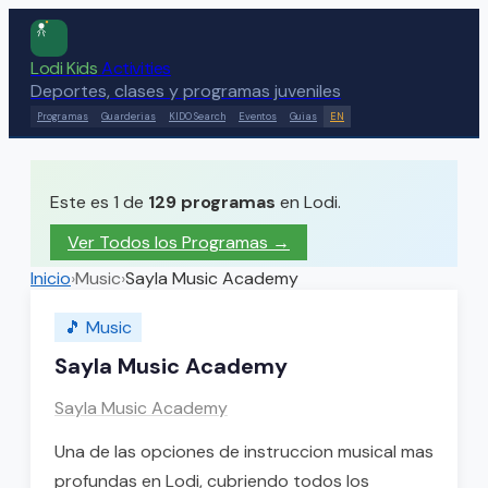
Lodi Kids
Activities
Deportes, clases y programas juveniles
Programas
Guarderias
KIDO Search
Eventos
Guias
EN
Este es 1 de
129
programas
en Lodi.
Ver Todos los Programas →
Inicio
›
Music
›
Sayla Music Academy
🎵
Music
Sayla Music Academy
Sayla Music Academy
Una de las opciones de instruccion musical mas
profundas en Lodi, cubriendo todos los