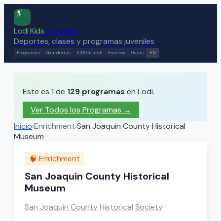
Lodi Kids
Activities
Deportes, clases y programas juveniles
Programas
Guarderias
KIDO Search
Eventos
Guias
EN
Este es 1 de
129
programas
en Lodi.
Ver Todos los Programas →
Inicio
›
Enrichment
›
San Joaquin County Historical
Museum
🧠
Enrichment
San Joaquin County Historical
Museum
San Joaquin County Historical Society