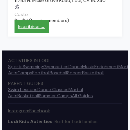
11793 N. Micke Grove Road, Lodi, CA 95240
💰
Costo
$5-$7 (free for members)
Inscribirse →
ACTIVITIES IN LODI
Sports
Swimming
Gymnastics
Dance
Music
Enrichment
Marti
Arts
Camps
Football
Baseball
Soccer
Basketball
PARENT GUIDES
Swim Lessons
Dance Classes
Martial
Arts
Basketball
Summer Camps
All Guides
Instagram
Facebook
Lodi Kids Activities
. Built for Lodi families.