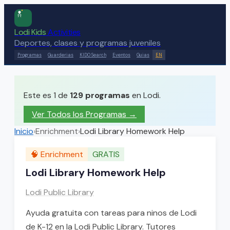
Lodi Kids
Activities
Deportes, clases y programas juveniles
Programas
Guarderias
KIDO Search
Eventos
Guias
EN
Este es 1 de
129
programas
en Lodi.
Ver Todos los Programas →
Inicio
›
Enrichment
›
Lodi Library Homework Help
🧠
Enrichment
GRATIS
Lodi Library Homework Help
Lodi Public Library
Ayuda gratuita con tareas para ninos de Lodi
de K-12 en la Lodi Public Library. Tutores