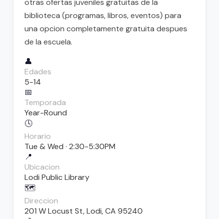
otras ofertas juveniles gratuitas de la
biblioteca (programas, libros, eventos) para
una opcion completamente gratuita despues
de la escuela.
👤
Edades
5-14
📅
Temporada
Year-Round
🕓
Horario
Tue & Wed · 2:30-5:30PM
📍
Ubicacion
Lodi Public Library
🗺️
Direccion
201 W Locust St, Lodi, CA 95240