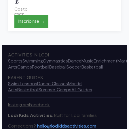
💰
Costo
FREE
Inscribirse →
ACTIVITIES IN LODI
Sports
Swimming
Gymnastics
Dance
Music
Enrichment
Marti
Arts
Camps
Football
Baseball
Soccer
Basketball
PARENT GUIDES
Swim Lessons
Dance Classes
Martial
Arts
Basketball
Summer Camps
All Guides
Instagram
Facebook
Lodi Kids Activities
. Built for Lodi families.
Corrections?
hello@lodikidsactivities.com