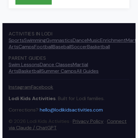
ACTIVITIES IN LODI
Sports
Swimming
Gymnastics
Dance
Music
Enrichment
Marti
Arts
Camps
Football
Baseball
Soccer
Basketball
PARENT GUIDES
Swim Lessons
Dance Classes
Martial
Arts
Basketball
Summer Camps
All Guides
Instagram
Facebook
Lodi Kids Activities
. Built for Lodi families.
Corrections?
hello@lodikidsactivities.com
© 2026 Lodi Kids Activities ·
Privacy Policy
·
Connect
via Claude / ChatGPT