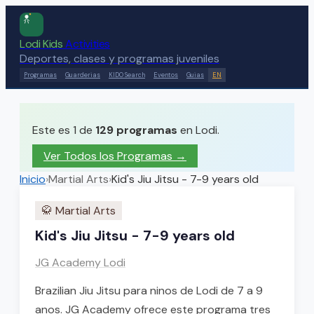
Lodi Kids
Activities
Deportes, clases y programas juveniles
Programas
Guarderias
KIDO Search
Eventos
Guias
EN
Este es 1 de
129
programas
en Lodi.
Ver Todos los Programas →
Inicio
›
Martial Arts
›
Kid's Jiu Jitsu - 7-9 years old
🥋
Martial Arts
Kid's Jiu Jitsu - 7-9 years old
JG Academy Lodi
Brazilian Jiu Jitsu para ninos de Lodi de 7 a 9
anos. JG Academy ofrece este programa tres