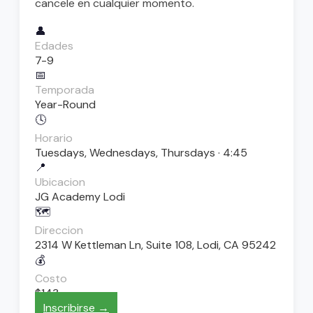
cancele en cualquier momento.
👤
Edades
7-9
📅
Temporada
Year-Round
🕓
Horario
Tuesdays, Wednesdays, Thursdays · 4:45
📍
Ubicacion
JG Academy Lodi
🗺️
Direccion
2314 W Kettleman Ln, Suite 108, Lodi, CA 95242
💰
Costo
$143
Inscribirse →