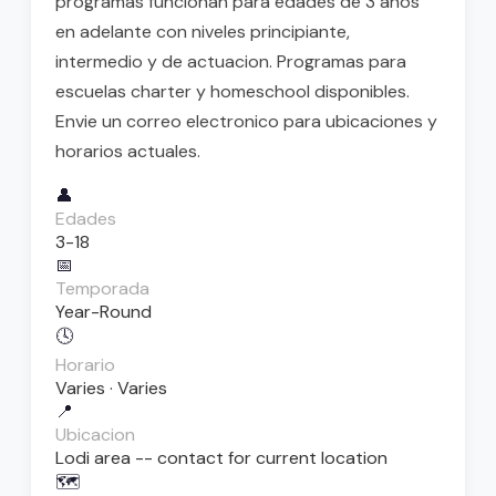
programas funcionan para edades de 3 anos
en adelante con niveles principiante,
intermedio y de actuacion. Programas para
escuelas charter y homeschool disponibles.
Envie un correo electronico para ubicaciones y
horarios actuales.
👤
Edades
3-18
📅
Temporada
Year-Round
🕓
Horario
Varies · Varies
📍
Ubicacion
Lodi area -- contact for current location
🗺️