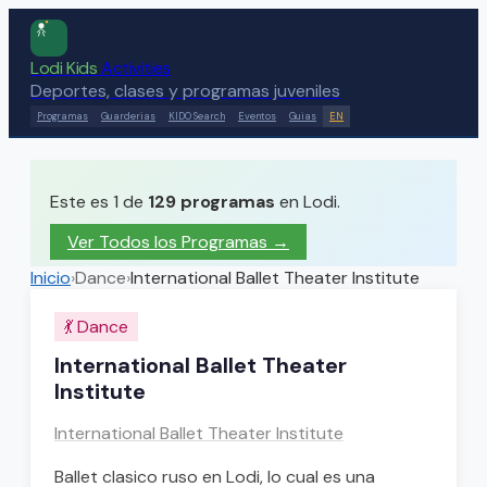
Lodi Kids
Activities
Deportes, clases y programas juveniles
Programas
Guarderias
KIDO Search
Eventos
Guias
EN
Este es 1 de
129
programas
en Lodi.
Ver Todos los Programas →
Inicio
›
Dance
›
International Ballet Theater Institute
💃
Dance
International Ballet Theater
Institute
International Ballet Theater Institute
Ballet clasico ruso en Lodi, lo cual es una