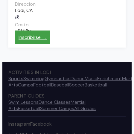
Direccion
Lodi, CA
💰
Costo
~$14/hr
Inscribirse →
ACTIVITIES IN LODI
Sports
Swimming
Gymnastics
Dance
Music
Enrichment
Marti
Arts
Camps
Football
Baseball
Soccer
Basketball
PARENT GUIDES
Swim Lessons
Dance Classes
Martial
Arts
Basketball
Summer Camps
All Guides
Instagram
Facebook