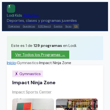
Lodi Kids
Activities
Deportes, clases y programas juveniles
Programas
Guarderias
KIDO Search
Eventos
Guias
EN
Este es 1 de
129
programas
en Lodi.
Ver Todos los Programas →
Inicio
›
Gymnastics
›
Impact Ninja Zone
🤸
Gymnastics
Impact Ninja Zone
Impact Sports Center