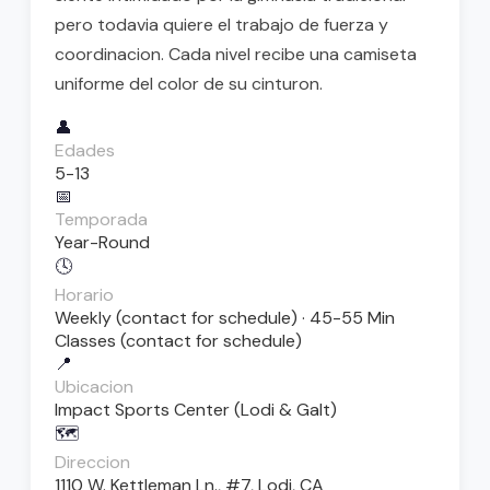
pero todavia quiere el trabajo de fuerza y
coordinacion. Cada nivel recibe una camiseta
uniforme del color de su cinturon.
👤
Edades
5-13
📅
Temporada
Year-Round
🕓
Horario
Weekly (contact for schedule) · 45-55 Min
Classes (contact for schedule)
📍
Ubicacion
Impact Sports Center (Lodi & Galt)
🗺️
Direccion
1110 W. Kettleman Ln., #7, Lodi, CA