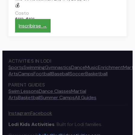
💰
Costo
$112-$121
Inscribirse →
ACTIVITIES IN LODI
Sports
Swimming
Gymnastics
Dance
Music
Enrichment
Marti
Arts
Camps
Football
Baseball
Soccer
Basketball
PARENT GUIDES
Swim Lessons
Dance Classes
Martial
Arts
Basketball
Summer Camps
All Guides
Instagram
Facebook
Lodi Kids Activities
. Built for Lodi families.