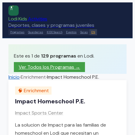
Lodi Kids
Activities
Deportes, clases y programas juveniles
Programas
Guarderias
KIDO Search
Eventos
Guias
EN
Este es 1 de
129
programas
en Lodi.
Ver Todos los Programas →
Inicio
›
Enrichment
›
Impact Homeschool P.E.
🧠
Enrichment
Impact Homeschool P.E.
Impact Sports Center
La solucion de Impact para las familias de
homeschool en Lodi que necesitan un