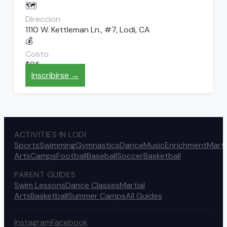
🗺️
Direccion
1110 W. Kettleman Ln., #7, Lodi, CA
💰
Costo
$95
Inscribirse →
ACTIVITIES IN LODI
Sports
Swimming
Gymnastics
Dance
Music
Enrichment
Marti
Arts
Camps
Football
Baseball
Soccer
Basketball
PARENT GUIDES
Swim Lessons
Dance Classes
Martial
Arts
Basketball
Summer Camps
All Guides
Instagram
Facebook