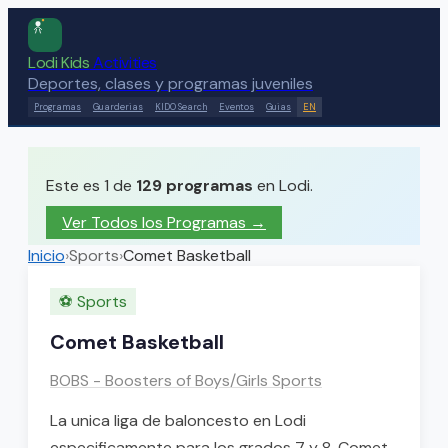
Lodi Kids
Activities
Deportes, clases y programas juveniles
Programas
Guarderias
KIDO Search
Eventos
Guias
EN
Este es 1 de
129
programas
en Lodi.
Ver Todos los Programas →
Inicio
›
Sports
›
Comet Basketball
⚽
Sports
Comet Basketball
BOBS - Boosters of Boys/Girls Sports
La unica liga de baloncesto en Lodi
especificamente para los grados 7 y 8. Comet