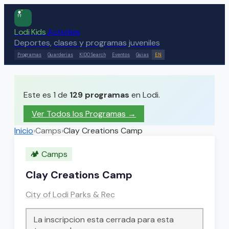
Lodi Kids
Activities
Deportes, clases y programas juveniles
Programas
Guarderias
KIDO Search
Eventos
Guias
EN
Este es 1 de
129
programas
en Lodi.
Ver Todos los Programas →
Inicio
›
Camps
›
Clay Creations Camp
🏕️
Camps
Clay Creations Camp
City of Lodi Parks & Rec
La inscripcion esta cerrada para esta