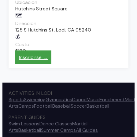
Ubicacion
Hutchins Street Square
🗺️
Direccion
125 S Hutchins St, Lodi, CA 95240
💰
Costo
$170
Inscribirse →
ACTIVITIES IN LODI
Sports
Swimming
Gymnastics
Dance
Music
Enrichment
Marti
Arts
Camps
Football
Baseball
Soccer
Basketball
PARENT GUIDES
Swim Lessons
Dance Classes
Martial
Arts
Basketball
Summer Camps
All Guides