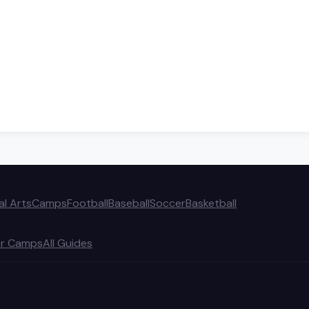
al Arts
Camps
Football
Baseball
Soccer
Basketball
r Camps
All Guides