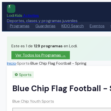
Lodi Kids
Activities
Deportes, clases y programas juveniles
Programas
Guarderias
KIDO Search
Eventos
Este es 1 de
129
programas
en Lodi.
Ver Todos los Programas →
Inicio
›
Sports
›
Blue Chip Flag Football - Spring
⚽
Sports
Blue Chip Flag Football -
Blue Chip Youth Sports