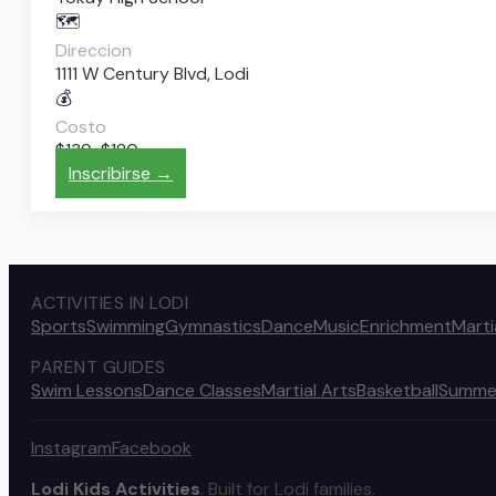
🗺️
Direccion
1111 W Century Blvd, Lodi
💰
Costo
$139-$180
Inscribirse →
ACTIVITIES IN LODI
Sports
Swimming
Gymnastics
Dance
Music
Enrichment
Marti
PARENT GUIDES
Swim Lessons
Dance Classes
Martial Arts
Basketball
Summe
Instagram
Facebook
Lodi Kids Activities
. Built for Lodi families.