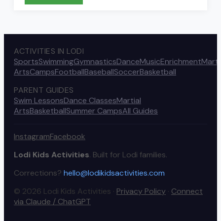
ACTIVITIES IN LODI
Sports
Swimming
Gymnastics
Dance
Music
Enrichment
Marti
Arts
Camps
Football
Baseball
Soccer
Basketball
PARENT GUIDES
Swim Lessons
Dance Classes
Martial
Arts
Basketball
Summer Camps
All Guides
Instagram
Facebook
Lodi Kids Activities
. Built for Lodi families.
Corrections?
hello@lodikidsactivities.com
© 2026 Lodi Kids Activities ·
Privacy Policy
·
Connect
via Claude / ChatGPT