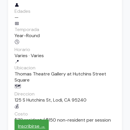
👤
Edades
—
📅
Temporada
Year-Round
🕓
Horario
Varies · Varies
📍
Ubicacion
Thomas Theatre Gallery at Hutchins Street
Square
🗺️
Direccion
125 S Hutchins St, Lodi, CA 95240
💰
Costo
$79 resident / $150 non-resident per session
Inscribirse →