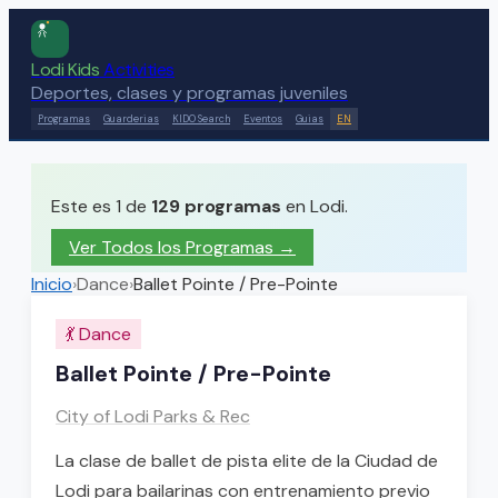
Lodi Kids
Activities
Deportes, clases y programas juveniles
Programas
Guarderias
KIDO Search
Eventos
Guias
EN
Este es 1 de
129
programas
en Lodi.
Ver Todos los Programas →
Inicio
›
Dance
›
Ballet Pointe / Pre-Pointe
💃
Dance
Ballet Pointe / Pre-Pointe
City of Lodi Parks & Rec
La clase de ballet de pista elite de la Ciudad de
Lodi para bailarinas con entrenamiento previo