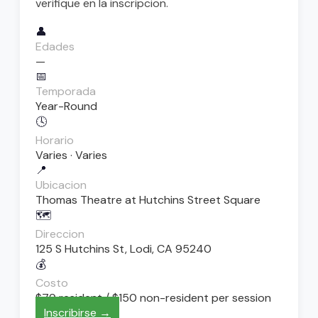
verifique en la inscripcion.
👤
Edades
—
📅
Temporada
Year-Round
🕓
Horario
Varies · Varies
📍
Ubicacion
Thomas Theatre at Hutchins Street Square
🗺️
Direccion
125 S Hutchins St, Lodi, CA 95240
💰
Costo
$79 resident / $150 non-resident per session
Inscribirse →