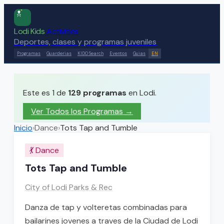
Lodi Kids
Activities
Deportes, clases y programas juveniles
Programas
Guarderias
KIDO Search
Eventos
Guias
EN
Este es 1 de
129
programas
en Lodi.
Ver Todos los Programas →
Inicio
›
Dance
›
Tots Tap and Tumble
💃
Dance
Tots Tap and Tumble
City of Lodi Parks & Rec
Danza de tap y volteretas combinadas para
bailarines jovenes a traves de la Ciudad de Lodi