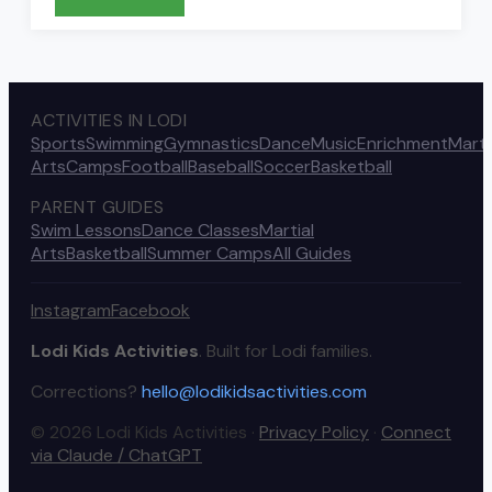
ACTIVITIES IN LODI
Sports
Swimming
Gymnastics
Dance
Music
Enrichment
Marti
Arts
Camps
Football
Baseball
Soccer
Basketball
PARENT GUIDES
Swim Lessons
Dance Classes
Martial
Arts
Basketball
Summer Camps
All Guides
Instagram
Facebook
Lodi Kids Activities
. Built for Lodi families.
Corrections?
hello@lodikidsactivities.com
© 2026 Lodi Kids Activities ·
Privacy Policy
·
Connect
via Claude / ChatGPT