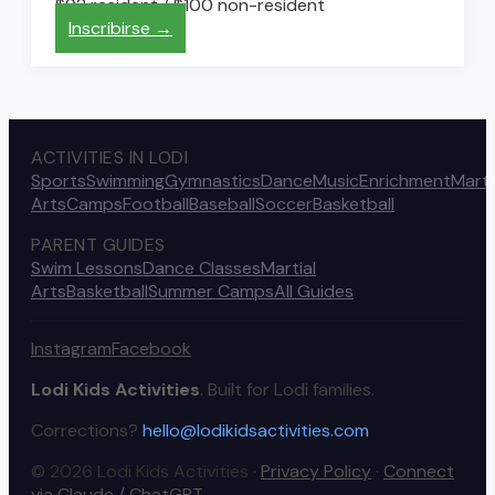
$92 resident / $100 non-resident
Inscribirse →
ACTIVITIES IN LODI
Sports
Swimming
Gymnastics
Dance
Music
Enrichment
Marti
Arts
Camps
Football
Baseball
Soccer
Basketball
PARENT GUIDES
Swim Lessons
Dance Classes
Martial
Arts
Basketball
Summer Camps
All Guides
Instagram
Facebook
Lodi Kids Activities
. Built for Lodi families.
Corrections?
hello@lodikidsactivities.com
© 2026 Lodi Kids Activities ·
Privacy Policy
·
Connect
via Claude / ChatGPT