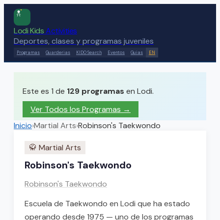
Lodi Kids
Activities
Deportes, clases y programas juveniles
Programas
Guarderias
KIDO Search
Eventos
Guias
EN
Este es 1 de
129
programas
en Lodi.
Ver Todos los Programas →
Inicio
›
Martial Arts
›
Robinson's Taekwondo
🥋
Martial Arts
Robinson's Taekwondo
Robinson's Taekwondo
Escuela de Taekwondo en Lodi que ha estado
operando desde 1975 — uno de los programas