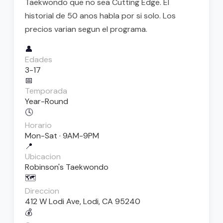
Taekwondo que no sea Cutting Edge. El
historial de 50 anos habla por si solo. Los
precios varian segun el programa.
👤
Edades
3-17
📅
Temporada
Year-Round
🕓
Horario
Mon-Sat · 9AM-9PM
📍
Ubicacion
Robinson's Taekwondo
🗺️
Direccion
412 W Lodi Ave, Lodi, CA 95240
💰