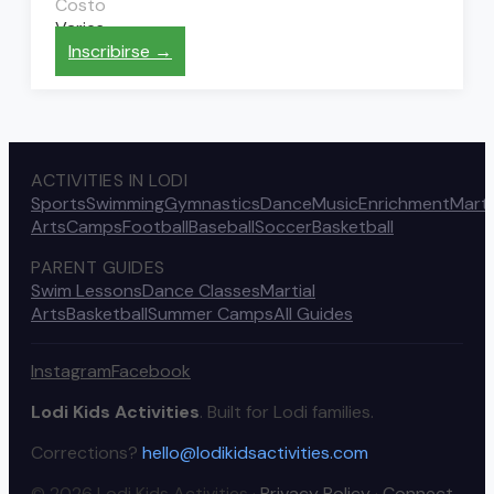
Costo
Varies
Inscribirse →
ACTIVITIES IN LODI
Sports
Swimming
Gymnastics
Dance
Music
Enrichment
Marti
Arts
Camps
Football
Baseball
Soccer
Basketball
PARENT GUIDES
Swim Lessons
Dance Classes
Martial
Arts
Basketball
Summer Camps
All Guides
Instagram
Facebook
Lodi Kids Activities
. Built for Lodi families.
Corrections?
hello@lodikidsactivities.com
© 2026 Lodi Kids Activities ·
Privacy Policy
·
Connect