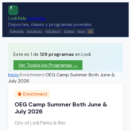
Lodi Kids
Activities
Deportes, clases y programas juveniles
Programas
Guarderias
KIDO Search
Eventos
Guias
EN
Este es 1 de
129
programas
en Lodi.
Ver Todos los Programas →
Inicio
›
Enrichment
›
OEG Camp Summer Both June &
July 2026
🧠
Enrichment
OEG Camp Summer Both June &
July 2026
City of Lodi Parks & Rec