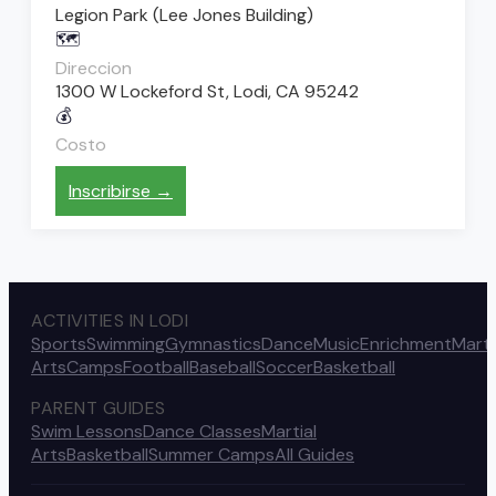
Legion Park (Lee Jones Building)
🗺️
Direccion
1300 W Lockeford St, Lodi, CA 95242
💰
Costo
—
Inscribirse →
ACTIVITIES IN LODI
Sports
Swimming
Gymnastics
Dance
Music
Enrichment
Marti
Arts
Camps
Football
Baseball
Soccer
Basketball
PARENT GUIDES
Swim Lessons
Dance Classes
Martial
Arts
Basketball
Summer Camps
All Guides