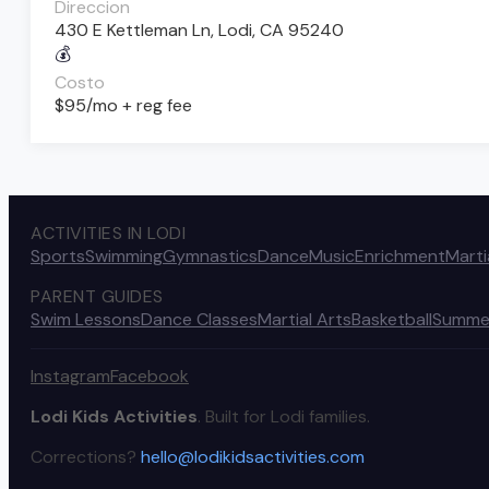
Direccion
430 E Kettleman Ln, Lodi, CA 95240
💰
Costo
$95/mo + reg fee
ACTIVITIES IN LODI
Sports
Swimming
Gymnastics
Dance
Music
Enrichment
Marti
PARENT GUIDES
Swim Lessons
Dance Classes
Martial Arts
Basketball
Summe
Instagram
Facebook
Lodi Kids Activities
. Built for Lodi families.
Corrections?
hello@lodikidsactivities.com