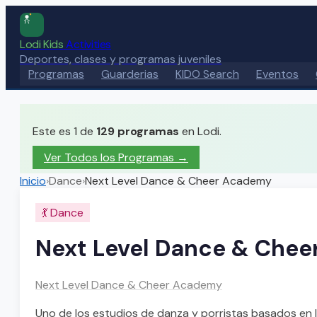
Lodi Kids
Activities
Deportes, clases y programas juveniles
Programas
Guarderias
KIDO Search
Eventos
Este es 1 de
129
programas
en Lodi.
Ver Todos los Programas →
Inicio
›
Dance
›
Next Level Dance & Cheer Academy
💃
Dance
Next Level Dance & Che
Next Level Dance & Cheer Academy
Uno de los estudios de danza y porristas basados en 