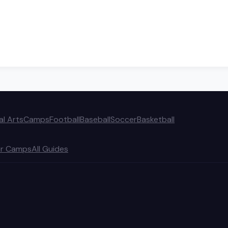
al Arts
Camps
Football
Baseball
Soccer
Basketball
r Camps
All Guides