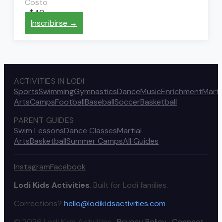
Costo
~$40
Inscribirse →
ACTIVITIES IN LODI
Sports
Swimming
Gymnastics
Dance
Music
Enrichment
Marti
Arts
Camps
Football
Baseball
Soccer
Basketball
PARENT GUIDES
Swim Lessons
Dance Classes
Martial
Arts
Basketball
Summer Camps
All Guides
Instagram
Facebook
Lodi Kids Activities
. Built for Lodi families.
Corrections?
hello@lodikidsactivities.com
© 2026 Lodi Kids Activities ·
Privacy Policy
·
Connect