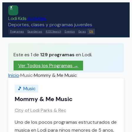
Lodi Kids
Activities
Deportes, clases y programas juveniles
Programas
Guarderias
KIDO Search
Eventos
Guias
EN
Este es 1 de
129
programas
en Lodi.
Ver Todos los Programas →
Inicio
›
Music
›
Mommy & Me Music
🎵
Music
Mommy & Me Music
City of Lodi Parks & Rec
Uno de los pocos programas estructurados de
musica en Lodi para ninos menores de 5 anos,