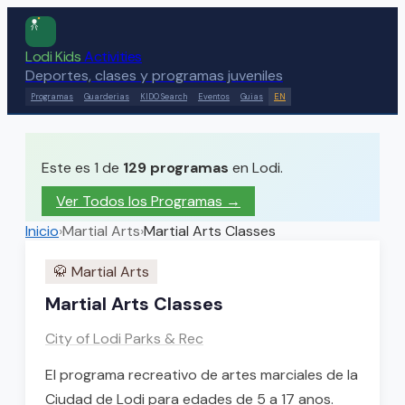
Lodi Kids
Activities
Deportes, clases y programas juveniles
Programas
Guarderias
KIDO Search
Eventos
Guias
EN
Este es 1 de
129
programas
en Lodi.
Ver Todos los Programas →
Inicio
›
Martial Arts
›
Martial Arts Classes
🥋
Martial Arts
Martial Arts Classes
City of Lodi Parks & Rec
El programa recreativo de artes marciales de la
Ciudad de Lodi para edades de 5 a 17 anos.