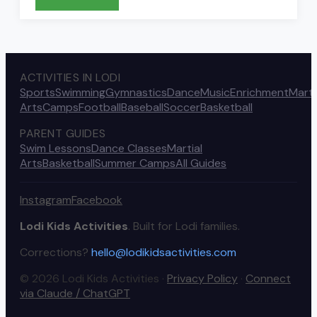
ACTIVITIES IN LODI
Sports
Swimming
Gymnastics
Dance
Music
Enrichment
Marti
Arts
Camps
Football
Baseball
Soccer
Basketball
PARENT GUIDES
Swim Lessons
Dance Classes
Martial
Arts
Basketball
Summer Camps
All Guides
Instagram
Facebook
Lodi Kids Activities
. Built for Lodi families.
Corrections?
hello@lodikidsactivities.com
© 2026 Lodi Kids Activities ·
Privacy Policy
·
Connect
via Claude / ChatGPT