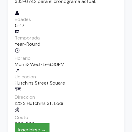
333-6742 para el cronograma actual.
👤
Edades
5-17
📅
Temporada
Year-Round
🕓
Horario
Mon & Wed · 5-6:30PM
📍
Ubicacion
Hutchins Street Square
🗺️
Direccion
125 S Hutchins St, Lodi
💰
Costo
$60-$80
Inscribirse →