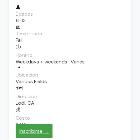
👤
Edades
6-13
📅
Temporada
Fall
🕓
Horario
Weekdays + weekends · Varies
📍
Ubicacion
Various Fields
🗺️
Direccion
Lodi, CA
💰
Costo
$465
Inscribirse →