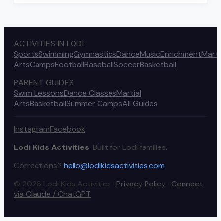
ACTIVITIES IN LODI
Sports
Swimming
Gymnastics
Dance
Music
Enrichment
Marti
Arts
Camps
Football
Baseball
Soccer
Basketball
PARENT GUIDES
Swim Lessons
Dance Classes
Martial
Arts
Basketball
Summer Camps
All Guides
Instagram
Facebook
Lodi Kids Activities
. Built for Lodi families.
Corrections?
hello@lodikidsactivities.com
© 2026 Lodi Kids Activities ·
Privacy Policy
·
Connect
via Claude / ChatGPT