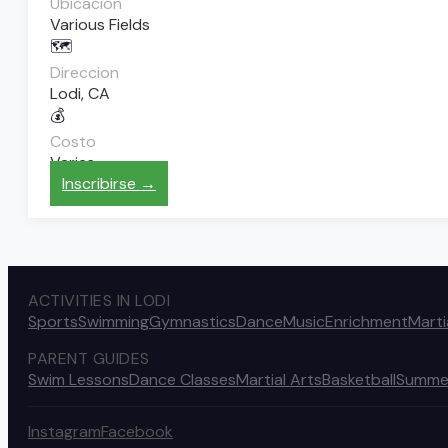
Ubicacion
Various Fields
🗺️
Direccion
Lodi, CA
💰
Costo
Varies
Inscribirse →
ACTIVITIES IN LODI
Sports
Swimming
Gymnastics
Dance
Music
Enrichment
Marti
PARENT GUIDES
Swim Lessons
Dance Classes
Martial Arts
Basketball
Summe
Instagram
Facebook