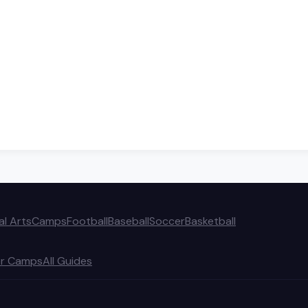
al Arts
Camps
Football
Baseball
Soccer
Basketball
r Camps
All Guides