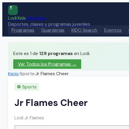
Lodi Kids
Activities
Deportes, clases y programas juveniles
Programas
Guarderias
KIDO Search
Eventos
Este es 1 de
129
programas
en Lodi.
Ver Todos los Programas →
Inicio
›
Sports
›
Jr Flames Cheer
⚽
Sports
Jr Flames Cheer
Lodi Jr Flames