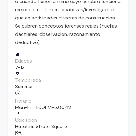
o cuando tienen un nino cuyo cerebro funciona
mejor en modo rompecabezas/investigacion
que en actividades directas de construccion.
Se cubren conceptos forenses reales (huellas
dactilares, observacion, razonamiento
deductivo).
👤
Edades
7-12
📅
Temporada
Summer
🕓
Horario
Mon-Fri · 1:00PM-5:00PM
📍
Ubicacion
Hutchins Street Square
🗺️