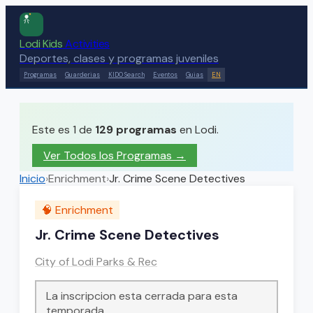
Lodi Kids
Activities
Deportes, clases y programas juveniles
Programas
Guarderias
KIDO Search
Eventos
Guias
EN
Este es 1 de
129
programas
en Lodi.
Ver Todos los Programas →
Inicio
›
Enrichment
›
Jr. Crime Scene Detectives
🧠
Enrichment
Jr. Crime Scene Detectives
City of Lodi Parks & Rec
La inscripcion esta cerrada para esta
temporada