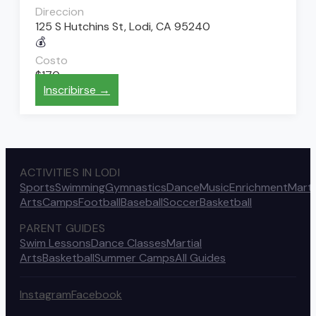
Direccion
125 S Hutchins St, Lodi, CA 95240
💰
Costo
$170
Inscribirse →
ACTIVITIES IN LODI
Sports
Swimming
Gymnastics
Dance
Music
Enrichment
Marti
Arts
Camps
Football
Baseball
Soccer
Basketball
PARENT GUIDES
Swim Lessons
Dance Classes
Martial
Arts
Basketball
Summer Camps
All Guides
Instagram
Facebook