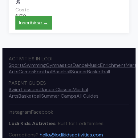
💰
Costo
$170
Inscribirse →
ACTIVITIES IN LODI
Sports
Swimming
Gymnastics
Dance
Music
Enrichment
Marti
Arts
Camps
Football
Baseball
Soccer
Basketball
PARENT GUIDES
Swim Lessons
Dance Classes
Martial
Arts
Basketball
Summer Camps
All Guides
Instagram
Facebook
Lodi Kids Activities
. Built for Lodi families.
Corrections?
hello@lodikidsactivities.com