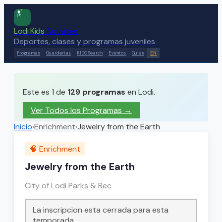
Lodi Kids
Activities
Deportes, clases y programas juveniles
Programas
Guarderias
KIDO Search
Eventos
Guias
EN
Este es 1 de
129
programas
en Lodi.
Ver Todos los Programas →
Inicio
›
Enrichment
›
Jewelry from the Earth
🧠
Enrichment
Jewelry from the Earth
City of Lodi Parks & Rec
La inscripcion esta cerrada para esta
temporada