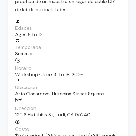
practica de un maestro en lugar de estilo DIY
de kit de manualidades.
👤
Edades
Ages 6 to 13
📅
Temporada
Summer
🕓
Horario
Workshop · June 15 to 18, 2026
📍
Ubicacion
Arts Classroom, Hutchins Street Square
🗺️
Direccion
125 S Hutchins St, Lodi, CA 95240
💰
Costo
$57 resident / $63 non-resident (+$10 supply