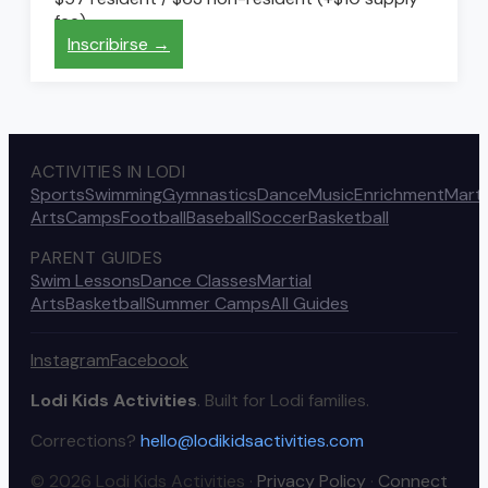
fee)
Inscribirse →
ACTIVITIES IN LODI
Sports
Swimming
Gymnastics
Dance
Music
Enrichment
Marti
Arts
Camps
Football
Baseball
Soccer
Basketball
PARENT GUIDES
Swim Lessons
Dance Classes
Martial
Arts
Basketball
Summer Camps
All Guides
Instagram
Facebook
Lodi Kids Activities
. Built for Lodi families.
Corrections?
hello@lodikidsactivities.com
© 2026 Lodi Kids Activities ·
Privacy Policy
·
Connect