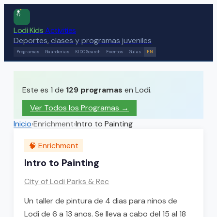
Lodi Kids
Activities
Deportes, clases y programas juveniles
Programas
Guarderias
KIDO Search
Eventos
Guias
EN
Este es 1 de
129
programas
en Lodi.
Ver Todos los Programas →
Inicio
›
Enrichment
›
Intro to Painting
🧠
Enrichment
Intro to Painting
City of Lodi Parks & Rec
Un taller de pintura de 4 dias para ninos de
Lodi de 6 a 13 anos. Se lleva a cabo del 15 al 18