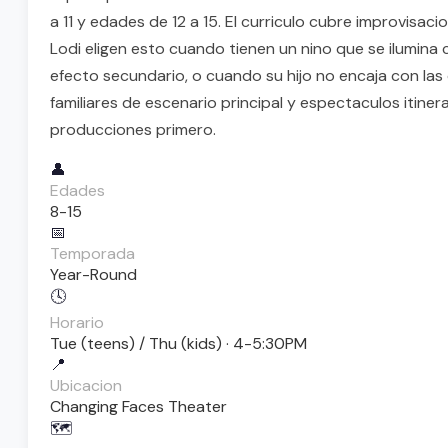
a 11 y edades de 12 a 15. El curriculo cubre improvis
Lodi eligen esto cuando tienen un nino que se ilumina 
efecto secundario, o cuando su hijo no encaja con la
familiares de escenario principal y espectaculos itine
producciones primero.
👤
Edades
8-15
📅
Temporada
Year-Round
🕓
Horario
Tue (teens) / Thu (kids) · 4-5:30PM
📍
Ubicacion
Changing Faces Theater
🗺️