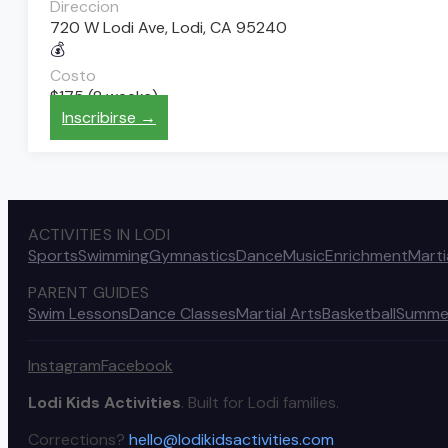
Direccion
720 W Lodi Ave, Lodi, CA 95240
💰
Costo
$175 (8 weeks)
Inscribirse →
ACTIVITIES IN LODI
Sports
Swimming
Gymnastics
Dance
Music
Enrichment
Marti
PARENT GUIDES
Swim Lessons
Dance Classes
Martial Arts
Basketball
Summe
Instagram
Facebook
Lodi Kids Activities
. Built for Lodi families.
Corrections?
hello@lodikidsactivities.com