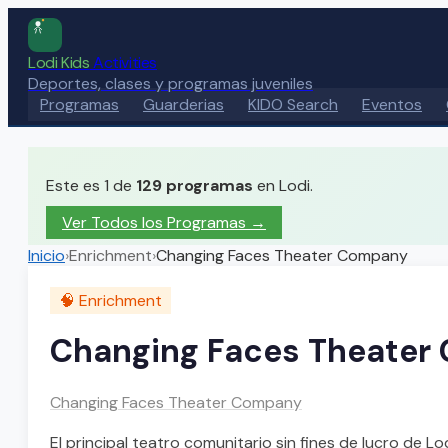
Lodi Kids
Activities
Deportes, clases y programas juveniles
Programas
Guarderias
KIDO Search
Eventos
Este es 1 de
129
programas
en Lodi.
Ver Todos los Programas →
Inicio
›
Enrichment
›
Changing Faces Theater Company
🧠
Enrichment
Changing Faces Theater
Changing Faces Theater Company
El principal teatro comunitario sin fines de lucro de 