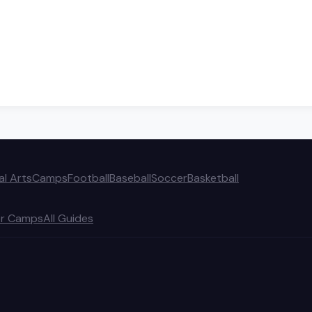
al Arts
Camps
Football
Baseball
Soccer
Basketball
r Camps
All Guides