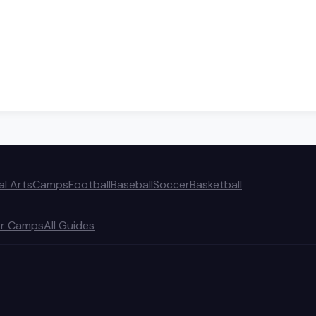
al Arts
Camps
Football
Baseball
Soccer
Basketball
r Camps
All Guides