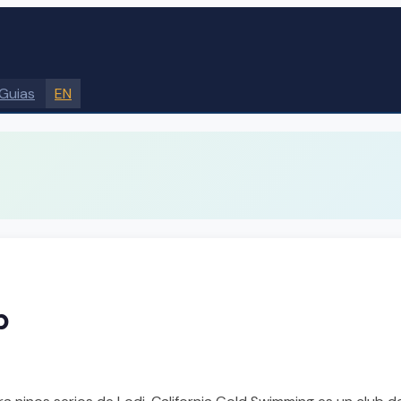
Guias
EN
b