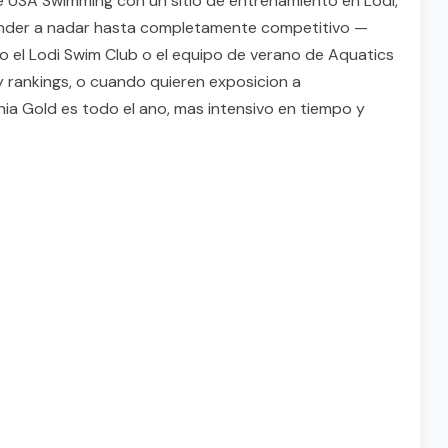
de USA Swimming con un sitio de entrenamiento en Lodi,
prender a nadar hasta completamente competitivo —
do el Lodi Swim Club o el equipo de verano de Aquatics
y rankings, o cuando quieren exposicion a
ia Gold es todo el ano, mas intensivo en tiempo y