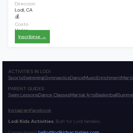
Direccion
Lodi, CA
💰
Costo
Varies
Inscribirse →
ACTIVITIES IN LODI
Sports
Swimming
Gymnastics
Dance
Music
Enrichment
Marti
PARENT GUIDES
Swim Lessons
Dance Classes
Martial Arts
Basketball
Summe
Instagram
Facebook
Lodi Kids Activities
. Built for Lodi families.
Corrections?
hello@lodikidsactivities.com