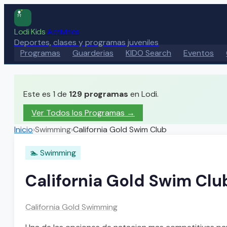
Lodi Kids
Activities
Deportes, clases y programas juveniles
Programas
Guarderias
KIDO Search
Eventos
Este es 1 de
129
programas
en Lodi.
Ver Todos los Programas →
Inicio
›
Swimming
›
California Gold Swim Club
🏊
Swimming
California Gold Swim Clu
California Gold Swimming