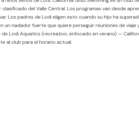
 ninos serios de Lodi. California Gold Swimming es un club 
or clasificado del Valle Central. Los programas van desde a
esar. Los padres de Lodi eligen esto cuando su hijo ha supera
n un nadador fuerte que quiere perseguir reuniones de viaje 
e Lodi Aquatics (recreativo, enfocado en verano) — Californ
e al club para el horario actual.