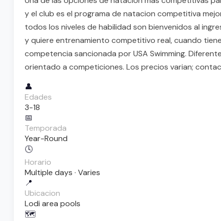
Una de las opciones de natacion mas competitivas para
y el club es el programa de natacion competitiva mej
todos los niveles de habilidad son bienvenidos al ingr
y quiere entrenamiento competitivo real, cuando tiene
competencia sancionada por USA Swimming. Diferente d
orientado a competiciones. Los precios varian; contact
👤
Edades
3-18
📅
Temporada
Year-Round
🕓
Horario
Multiple days · Varies
📍
Ubicacion
Lodi area pools
🗺️