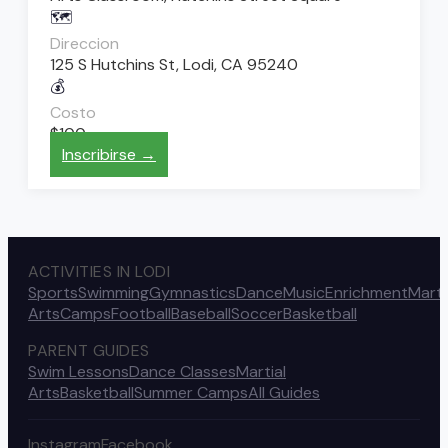
🗺️
Direccion
125 S Hutchins St, Lodi, CA 95240
💰
Costo
$100
Inscribirse →
ACTIVITIES IN LODI
Sports
Swimming
Gymnastics
Dance
Music
Enrichment
Marti
Arts
Camps
Football
Baseball
Soccer
Basketball
PARENT GUIDES
Swim Lessons
Dance Classes
Martial
Arts
Basketball
Summer Camps
All Guides
Instagram
Facebook