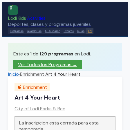
Lodi Kids
Activities
Deportes, clases y programas juveniles
Programas
Guarderias
KIDO Search
Eventos
Guias
EN
Este es 1 de
129
programas
en Lodi.
Ver Todos los Programas →
Inicio
›
Enrichment
›
Art 4 Your Heart
🧠
Enrichment
Art 4 Your Heart
City of Lodi Parks & Rec
La inscripcion esta cerrada para esta
temporada