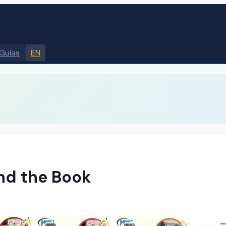
Guias
EN
nd the Book