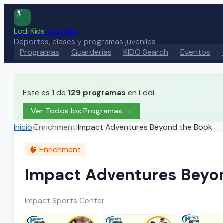
Lodi Kids
Activities
Deportes, clases y programas juveniles
Programas
Guarderias
KIDO Search
Eventos
Este es 1 de
129
programas
en Lodi.
Ver Todos los Programas →
Inicio
›
Enrichment
›
Impact Adventures Beyond the Book
🧠
Enrichment
Impact Adventures Beyo
Impact Sports Center