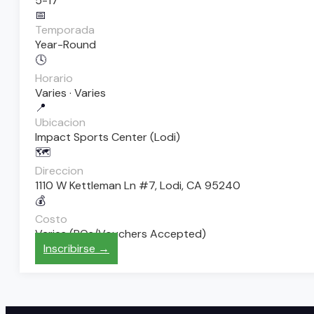
5-17
📅
Temporada
Year-Round
🕓
Horario
Varies · Varies
📍
Ubicacion
Impact Sports Center (Lodi)
🗺️
Direccion
1110 W Kettleman Ln #7, Lodi, CA 95240
💰
Costo
Varies (POs/Vouchers Accepted)
Inscribirse →