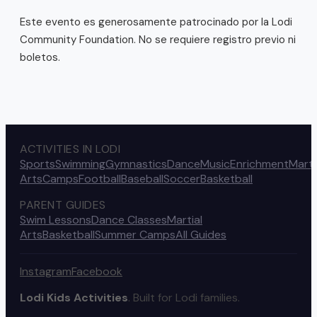
Este evento es generosamente patrocinado por la Lodi 
Community Foundation. No se requiere registro previo ni 
boletos.
ACTIVITIES IN LODI
Sports
Swimming
Gymnastics
Dance
Music
Enrichment
Marti
Arts
Camps
Football
Baseball
Soccer
Basketball
PARENT GUIDES
Swim Lessons
Dance Classes
Martial
Arts
Basketball
Summer Camps
All Guides
Instagram
Facebook
Lodi Kids Activities
. Built for Lodi families.