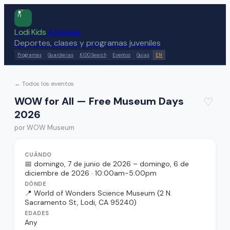
Lodi Kids
Activities
Deportes, clases y programas juveniles
Programas
Guarderias
KIDO Search
Eventos
Guias
EN
← Todos los eventos
WOW for All — Free Museum Days
♡
2026
por
WOW Museum
CUÁNDO
📅
domingo, 7 de junio de 2026
– domingo, 6 de
diciembre de 2026
· 10:00am-5:00pm
DÓNDE
📍
World of Wonders Science Museum
(2 N.
Sacramento St, Lodi, CA 95240)
EDADES
Any