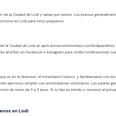
et de la Ciudad de Lodi y varian por sesion. Los precios generalme
ctorios en Lodi para ninos pequenos.
Net de la Ciudad de Lodi en apm.activecommunities.com/lodipandrhss.
arks and Rec en Facebook e Instagram para recibir notificaciones c
oque es en la diversion, el movimiento basico, y familiarizarse con
do ejercicios simples con entrenadores voluntarios. Los padres gen
cion de ninos de 3 a 5 anos. Si tu hijo es timido o nervioso al prin
enos en Lodi