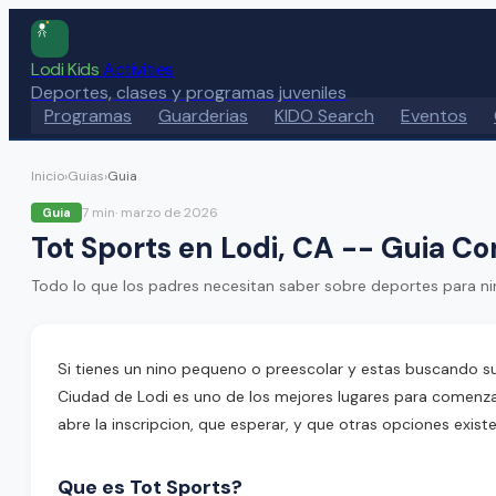
Lodi Kids
Activities
Deportes, clases y programas juveniles
Programas
Guarderias
KIDO Search
Eventos
Inicio
›
Guias
›
Guia
7 min
·
marzo de 2026
Guia
Tot Sports en Lodi, CA -- Guia C
Todo lo que los padres necesitan saber sobre deportes para ni
Si tienes un nino pequeno o preescolar y estas buscando s
Ciudad de Lodi es uno de los mejores lugares para comenzar
abre la inscripcion, que esperar, y que otras opciones exis
Que es Tot Sports?