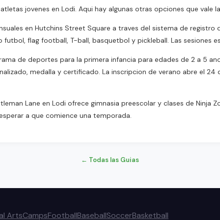
 atletas jovenes en Lodi. Aqui hay algunas otras opciones que vale 
uales en Hutchins Street Square a traves del sistema de registro 
utbol, flag football, T-ball, basquetbol y pickleball. Las sesiones 
grama de deportes para la primera infancia para edades de 2 a 5 a
alizado, medalla y certificado. La inscripcion de verano abre el 24 d
leman Lane en Lodi ofrece gimnasia preescolar y clases de Ninja Zo
e esperar a que comience una temporada.
← Todas las Guias
al Arts
Camps
Football
Baseball
Soccer
Basketball