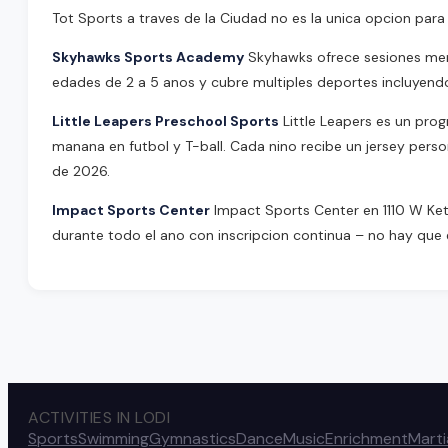
Tot Sports a traves de la Ciudad no es la unica opcion para
Skyhawks Sports Academy
Skyhawks ofrece sesiones mens
edades de 2 a 5 anos y cubre multiples deportes incluyendo f
Little Leapers Preschool Sports
Little Leapers es un pro
manana en futbol y T-ball. Cada nino recibe un jersey person
de 2026.
Impact Sports Center
Impact Sports Center en 1110 W Kett
durante todo el ano con inscripcion continua – no hay qu
ACTIVITIES IN LODI
Sports
Swimming
Gymnastics
Dance
Music
Enrichment
Marti