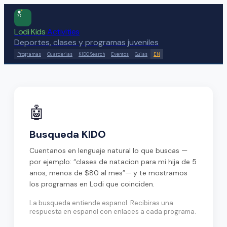
Lodi Kids
Activities
Deportes, clases y programas juveniles
Programas
Guarderias
KIDO Search
Eventos
Guias
EN
🤖
Busqueda KIDO
Cuentanos en lenguaje natural lo que buscas —
por ejemplo:
“clases de natacion para mi hija de 5
anos, menos de $80 al mes”
— y te mostramos
los programas en Lodi que coinciden.
La busqueda entiende espanol. Recibiras una
respuesta en espanol con enlaces a cada programa.