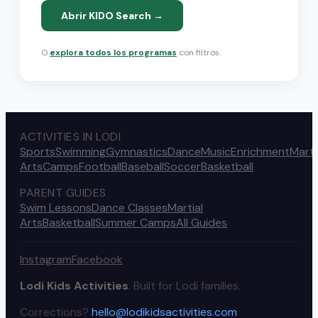
Abrir KIDO Search →
O
explora todos los programas
con filtros.
ACTIVITIES IN LODI
Sports
Swimming
Gymnastics
Dance
Music
Enrichment
Marti
Arts
Camps
Football
Baseball
Soccer
Basketball
PARENT GUIDES
Swim Lessons
Dance Classes
Martial
Arts
Basketball
Summer Camps
All Guides
Instagram
Facebook
Lodi Kids Activities
. Built for Lodi families.
Corrections?
hello@lodikidsactivities.com